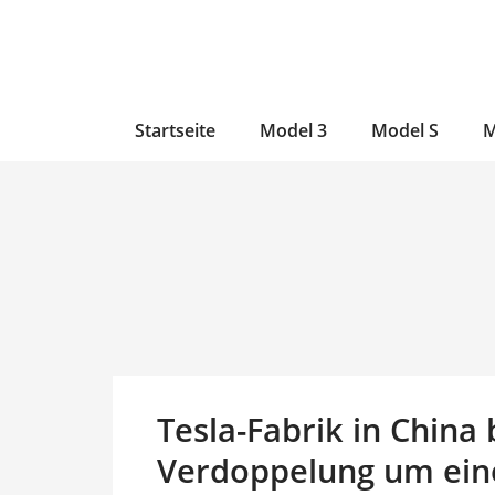
Zum
Skip
Zum
Inhalt
to
Inhalt
wechseln
main
wechseln
content
Startseite
Model 3
Model S
M
Tesla-Fabrik in China 
Verdoppelung um ein