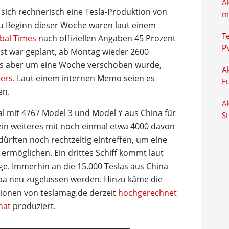
A
sich rechnerisch eine Tesla-Produktion von
m
Zu Beginn dieser Woche waren laut einem
T
obal Times
nach offiziellen Angaben 45 Prozent
P
hst war geplant, ab Montag wieder 2600
was aber um eine Woche verschoben wurde,
Ak
ters
. Laut einem internen Memo seien es
F
en.
Ak
al mit 4767 Model 3 und Model Y aus China für
S
n weiteres mit noch einmal etwa 4000 davon
dürften noch rechtzeitig eintreffen, um eine
ermöglichen. Ein drittes Schiff kommt laut
ge. Immerhin an die 15.000 Teslas aus China
opa neu zugelassen werden. Hinzu käme die
tionen von teslamag.de derzeit
hochgerechnet
nat
produziert.