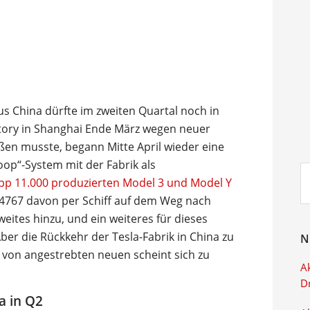
s China dürfte im zweiten Quartal noch in
tory in Shanghai Ende März wegen neuer
en musste, begann Mitte April wieder eine
oop“-System mit der Fabrik als
Su
pp 11.000 produzierten Model 3 und Model Y
ei
4767 davon per Schiff auf dem Weg nach
eites hinzu, und ein weiteres für dieses
Aber die Rückkehr der Tesla-Fabrik in China zu
N
 von angestrebten neuen scheint sich zu
Ak
D
a in Q2