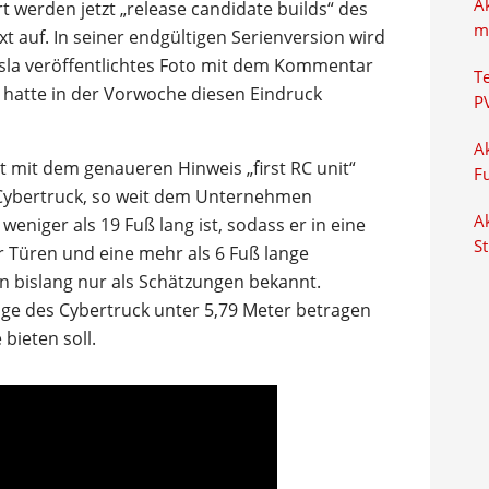
A
t werden jetzt „release candidate builds“ des
m
xt auf. In seiner endgültigen Serienversion wird
Tesla veröffentlichtes Foto mit dem Kommentar
T
“ hatte in der Vorwoche diesen Eindruck
P
Ak
zt mit dem genaueren Hinweis „first RC unit“
F
r Cybertruck, so weit dem Unternehmen
Ak
weniger als 19 Fuß lang ist, sodass er in eine
S
r Türen und eine mehr als 6 Fuß lange
n bislang nur als Schätzungen bekannt.
ge des Cybertruck unter 5,79 Meter betragen
bieten soll.