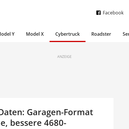
Facebook
odel Y
Model X
Cybertruck
Roadster
Se
ANZEIGE
-Daten: Garagen-Format
he, bessere 4680-