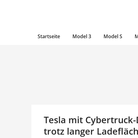
Zum
Skip
Zum
Inhalt
to
Inhalt
wechseln
main
wechseln
content
Startseite
Model 3
Model S
M
Tesla mit Cybertruck
trotz langer Ladefläc