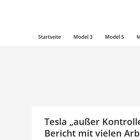
Zum
Skip
Zum
Inhalt
to
Inhalt
wechseln
main
wechseln
content
Startseite
Model 3
Model S
M
Tesla „außer Kontroll
Bericht mit vielen Ar