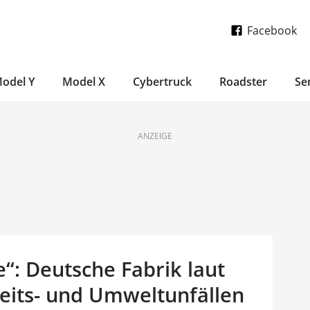
Facebook
odel Y
Model X
Cybertruck
Roadster
Se
ANZEIGE
e“: Deutsche Fabrik laut
beits- und Umweltunfällen