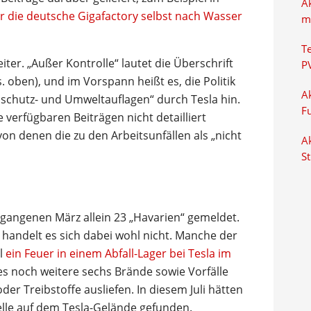
A
ür die deutsche Gigafactory selbst nach Wasser
m
T
iter. „Außer Kontrolle“ lautet die Überschrift
P
 oben), und im Vorspann heißt es, die Politik
Ak
chutz- und Umweltauflagen“ durch Tesla hin.
F
 verfügbaren Beiträgen nicht detailliert
von denen die zu den Arbeitsunfällen als „nicht
Ak
S
gangenen März allein 23 „Havarien“ gemeldet.
 handelt es sich dabei wohl nicht. Manche der
el
ein Feuer in einem Abfall-Lager bei Tesla im
es noch weitere sechs Brände sowie Vorfälle
r Treibstoffe ausliefen. In diesem Juli hätten
telle auf dem Tesla-Gelände gefunden.