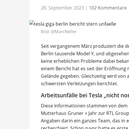
28. September 2023
|
102 Kommentare
Bild:
@MarcNeller
Seit vergangenem März produziert die de
Berlin tausende Model Y, und abgesehen
keine erheblichen Probleme dabei bekann
einem Bericht hat es seit der Eröffnun
Gelände gegeben. Gleichzeitig wird von auf
schwersten Verletzungen berichtet.
Arbeitsunfälle bei Tesla „nicht no
Diese Informationen stammen von dem M
Mutterhaus Gruner + Jahr zur RTL Group
Angaben darin ein ganzes Team, das in e
recherchiert. Schon zuvor hatte es erste 