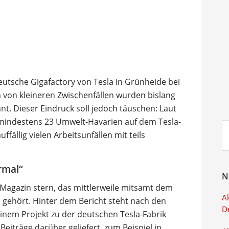
utsche Gigafactory von Tesla in Grünheide bei
 von kleineren Zwischenfällen wurden bislang
t. Dieser Eindruck soll jedoch täuschen: Laut
g mindestens 23 Umwelt-Havarien auf dem Tesla-
Su
fällig vielen Arbeitsunfällen mit teils
ei
rmal“
N
agazin stern, das mittlerweile mitsamt dem
Ak
 gehört. Hinter dem Bericht steht nach den
D
inem Projekt zu der deutschen Tesla-Fabrik
Beiträge darüber geliefert, zum Beispiel in