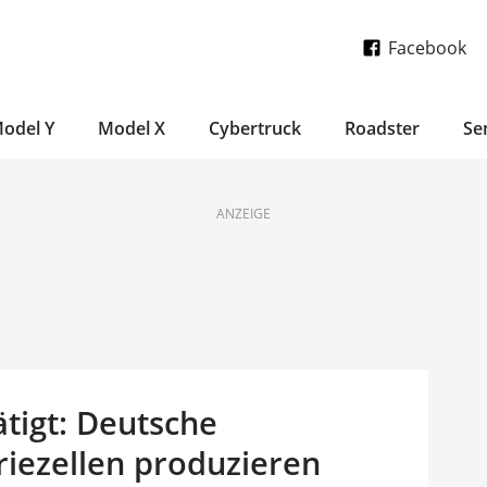
Facebook
odel Y
Model X
Cybertruck
Roadster
Se
ANZEIGE
tigt: Deutsche
eriezellen produzieren