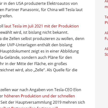
A
ür in den USA produzierte Elektroautos von
m
n Partner Panasonic, für China will Tesla laut
reifen.
T
P
oll
laut Tesla im Juli 2021 mit der Produktion
gewählt wird, ist bislang nicht bekannt.
Ak
a die Zellen selbst produzieren zu wollen, denn
F
 der UVP-Unterlagen enthält den bislang
Ak
s Hauptdokument zeigt es in einer Abbildung
S
sla-Gelände, sondern auch Pläne für den
r in der Mitte der Fläche, ein großes
ichnet wird, also „Zelle“. Als Quelle für die
ezellen war nach Angaben von Tesla-CEO Elon
ner
höheren Produktion und der schnellen
. Seit der Hauptversammlung 2019 mehren sich