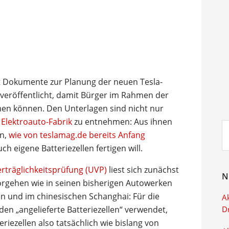
 Dokumente zur Planung der neuen Tesla-
veröffentlicht, damit Bürger im Rahmen der
en können. Den Unterlagen sind nicht nur
Elektroauto-Fabrik
zu entnehmen: Aus ihnen
Su
en,
wie von teslamag.de bereits Anfang
ei
ch eigene Batteriezellen fertigen will.
träglichkeitsprüfung (UVP)
liest sich zunächst
N
orgehen wie in seinen bisherigen Autowerken
n und im chinesischen Schanghai: Für die
Ak
en „angelieferte Batteriezellen“ verwendet,
D
eriezellen also tatsächlich wie bislang von