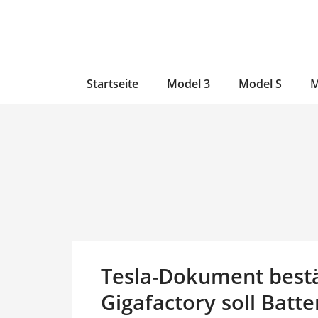
Zum
Skip
Zum
Inhalt
to
Inhalt
wechseln
main
wechseln
content
Startseite
Model 3
Model S
M
Tesla-Dokument bestä
Gigafactory soll Batt