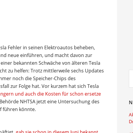
la Fehler in seinen Elektroautos beheben,
und neue einführen, und macht davon zur
einer bekannten Schwäche von älteren Tesla
ht zu helfen: Trotz mittlerweile sechs Updates
Su
mmer noch die Speicher-Chips des
ei
all zur Folge hat. Vor kurzem hat sich Tesla
ängern und auch die Kosten für schon ersetze
-Behörde NHTSA jetzt eine Untersuchung des
N
f führen könnte.
Ak
D
äftigt,
gab sie schon in diesem Juni bekannt
.