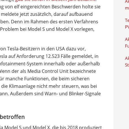
A
g von elf eingereichten Beschwerden holte sie
m
 meldete jetzt zusätzlich, darauf aufbauend
T
ben. Denn im Rahmen des ersten Verfahrens
P
Problem bei Model S und Model X vorlegen,
Ak
F
on Tesla-Besitzern in den USA dazu vor,
sla auf Anforderung 12.523 Fälle gemeldet, in
Ak
Infotainment-System innerhalb oder außerhalb
S
enn der als Media Control Unit bezeichnete
für manche Funktionen, die beim sicheren
h die Klimaanlage nicht mehr steuern, was bei
kann. Außerdem sind Warn- und Blinker-Signale
betroffen
la Model S und Model X, die bis 2018 produziert