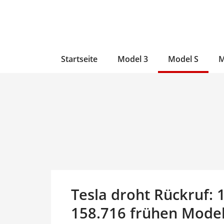
Zum
Skip
Zum
Inhalt
to
Inhalt
wechseln
main
wechseln
content
Startseite
Model 3
Model S
M
Tesla droht Rückruf: 
158.716 frühen Model