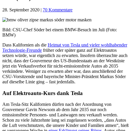
28. September 2020
|
70 Kommentare
Bild: CSU-Chef Söder bei einem BMW-Besuch im Juli (Foto:
BMW)
Dass Kalifornien als die
Heimat von Tesla und vieler wohlhabender
Technologie-Freunde
früher oder später ganz auf Elektroautos
setzen würde, war eigentlich zu erwarten. Insofern überraschte auch
nicht, dass der Gouverneur des US-Bundesstaats an der Westküste
jetzt ein Verkaufsverbot für nicht-emissionsfreie Autos ab 2035
verkündete. Weniger zu erwarten aber war, dass anschließend der
CSU-Vorsitzende und bayerische Minister-Präsident Markus Söder
auf dieselbe Linie ging – fast jedenfalls.
Auf Elektroauto-Kurs dank Tesla
Am Tesla-Sitz Kalifornien dürfen nach der Anordnung von
Gouverneur Gavin Newsom ab dem Jahr 2035 nur noch
emissionsfreie Personen- und Lastwagen neu verkauft werden.
Schon zu viele Jahrzehnte lang sei zugelassen worden, „dass Autos
die Luft verschmutzen, die unsere Kinder und Familien atmen“, hieß
es vergangene Woche in
einer Erklärung seines Büros
. Autos ohne