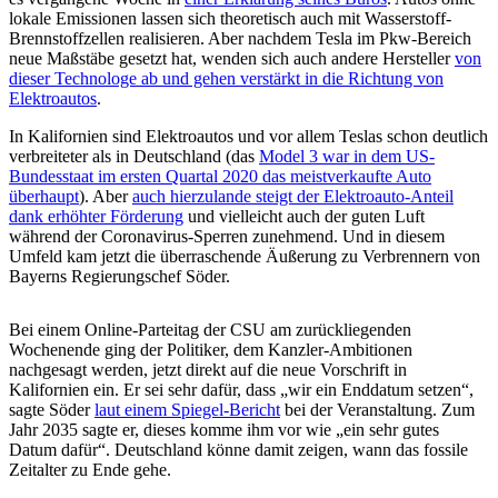
lokale Emissionen lassen sich theoretisch auch mit Wasserstoff-
Brennstoffzellen realisieren. Aber nachdem Tesla im Pkw-Bereich
neue Maßstäbe gesetzt hat, wenden sich auch andere Hersteller
von
dieser Technologe ab und gehen verstärkt in die Richtung von
Elektroautos
.
In Kalifornien sind Elektroautos und vor allem Teslas schon deutlich
verbreiteter als in Deutschland (das
Model 3 war in dem US-
Bundesstaat im ersten Quartal 2020 das meistverkaufte Auto
überhaupt
). Aber
auch hierzulande steigt der Elektroauto-Anteil
dank erhöhter Förderung
und vielleicht auch der guten Luft
während der Coronavirus-Sperren zunehmend. Und in diesem
Umfeld kam jetzt die überraschende Äußerung zu Verbrennern von
Bayerns Regierungschef Söder.
Bei einem Online-Parteitag der CSU am zurückliegenden
Wochenende ging der Politiker, dem Kanzler-Ambitionen
nachgesagt werden, jetzt direkt auf die neue Vorschrift in
Kalifornien ein. Er sei sehr dafür, dass „wir ein Enddatum setzen“,
sagte Söder
laut einem Spiegel-Bericht
bei der Veranstaltung. Zum
Jahr 2035 sagte er, dieses komme ihm vor wie „ein sehr gutes
Datum dafür“. Deutschland könne damit zeigen, wann das fossile
Zeitalter zu Ende gehe.