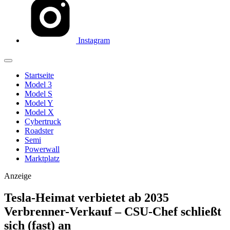
Instagram
Startseite
Model 3
Model S
Model Y
Model X
Cybertruck
Roadster
Semi
Powerwall
Marktplatz
Anzeige
Tesla-Heimat verbietet ab 2035
Verbrenner-Verkauf – CSU-Chef schließt
sich (fast) an