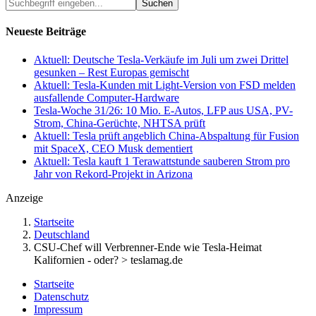
Suchbegriff
eingeben...
Neueste Beiträge
Aktuell: Deutsche Tesla-Verkäufe im Juli um zwei Drittel
gesunken – Rest Europas gemischt
Aktuell: Tesla-Kunden mit Light-Version von FSD melden
ausfallende Computer-Hardware
Tesla-Woche 31/26: 10 Mio. E-Autos, LFP aus USA, PV-
Strom, China-Gerüchte, NHTSA prüft
Aktuell: Tesla prüft angeblich China-Abspaltung für Fusion
mit SpaceX, CEO Musk dementiert
Aktuell: Tesla kauft 1 Terawattstunde sauberen Strom pro
Jahr von Rekord-Projekt in Arizona
Anzeige
Startseite
Deutschland
CSU-Chef will Verbrenner-Ende wie Tesla-Heimat
Kalifornien - oder? > teslamag.de
Startseite
Datenschutz
Impressum