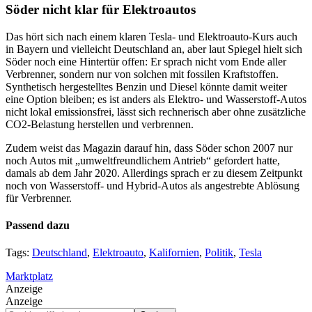
Söder nicht klar für Elektroautos
Das hört sich nach einem klaren Tesla- und Elektroauto-Kurs auch
in Bayern und vielleicht Deutschland an, aber laut Spiegel hielt sich
Söder noch eine Hintertür offen: Er sprach nicht vom Ende aller
Verbrenner, sondern nur von solchen mit fossilen Kraftstoffen.
Synthetisch hergestelltes Benzin und Diesel könnte damit weiter
eine Option bleiben; es ist anders als Elektro- und Wasserstoff-Autos
nicht lokal emissionsfrei, lässt sich rechnerisch aber ohne zusätzliche
CO2-Belastung herstellen und verbrennen.
Zudem weist das Magazin darauf hin, dass Söder schon 2007 nur
noch Autos mit „umweltfreundlichem Antrieb“ gefordert hatte,
damals ab dem Jahr 2020. Allerdings sprach er zu diesem Zeitpunkt
noch von Wasserstoff- und Hybrid-Autos als angestrebte Ablösung
für Verbrenner.
Passend dazu
Tags:
Deutschland
,
Elektroauto
,
Kalifornien
,
Politik
,
Tesla
Marktplatz
Anzeige
Anzeige