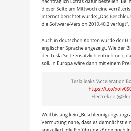
nachträglich Extras dafür bestellen. Bei
dieser Seite am Mittwoch eine verräteri
Internet berichtet wurde: „Das Beschleu
die Software-Version 2019.40.2 verfügt“.
Auch in deutschen Konten wurde der Hin
englischer Sprache angezeigt. Wie der Bl
der Tesla-Seite zusätzlich entnehmen, d
soll. In Europa wäre dann mit einem Pre
Tesla leaks 'Acceleration 
https://t.co/xofv0
— Electrek.co (@Ele
Weil bislang kein „Beschleunigungsupgrad
Vermutung nahe, dass es demnächst eing
spekuliert, die Einführung könne noch in