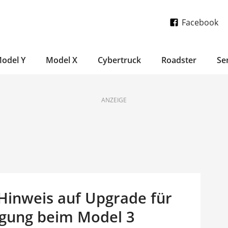
Facebook
odel Y
Model X
Cybertruck
Roadster
Se
ANZEIGE
 Hinweis auf Upgrade für
igung beim Model 3