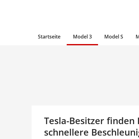
Zum
Skip
Zum
Inhalt
to
Inhalt
wechseln
main
wechseln
content
Startseite
Model 3
Model S
M
Tesla-Besitzer finden
schnellere Beschleun