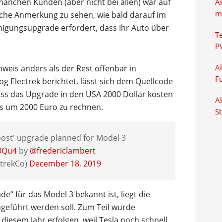
 manchen Kunden (aber nicht bei allen) war auf
A
m
sche Anmerkung zu sehen, wie bald darauf im
nigungsupgrade erfordert, dass Ihr Auto über
T
P
weis anders als der Rest offenbar in
Ak
F
og Electrek berichtet, lässt sich dem Quellcode
ass das Upgrade in den USA 2000 Dollar kosten
Ak
is um 2000 Euro zu rechnen.
S
Boost' upgrade planned for Model 3
S0Qu4
by
@fredericlambert
ctrekCo)
December 18, 2019
e“ für das Model 3 bekannt ist, liegt die
eführt werden soll. Zum Teil wurde
 diesem Jahr erfolgen, weil Tesla noch schnell