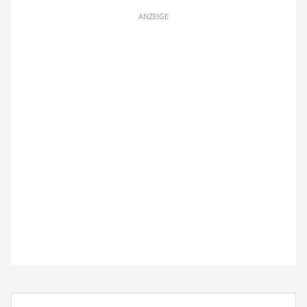
ANZEIGE
Suchbegriff