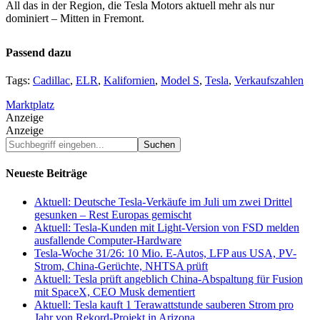
All das in der Region, die Tesla Motors aktuell mehr als nur
dominiert – Mitten in Fremont.
Passend dazu
Tags:
Cadillac
,
ELR
,
Kalifornien
,
Model S
,
Tesla
,
Verkaufszahlen
Marktplatz
Anzeige
Anzeige
Suchbegriff
eingeben...
Neueste Beiträge
Aktuell: Deutsche Tesla-Verkäufe im Juli um zwei Drittel
gesunken – Rest Europas gemischt
Aktuell: Tesla-Kunden mit Light-Version von FSD melden
ausfallende Computer-Hardware
Tesla-Woche 31/26: 10 Mio. E-Autos, LFP aus USA, PV-
Strom, China-Gerüchte, NHTSA prüft
Aktuell: Tesla prüft angeblich China-Abspaltung für Fusion
mit SpaceX, CEO Musk dementiert
Aktuell: Tesla kauft 1 Terawattstunde sauberen Strom pro
Jahr von Rekord-Projekt in Arizona