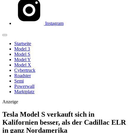
Instagram
Startseite
Model 3
Model S
Model Y
Model X
Cybertruck
Roadster
Semi
Powerwall
Marktplatz
Anzeige
Tesla Model S verkauft sich in
Kalifornien besser, als der Cadillac ELR
in ganz Nordamerika