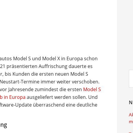
oautos Model S und Model X in Europa schon
21 präsentierten Auffrischung dauerte es
Su
hr, bis Kunden die ersten neuen Model S
ei
 Neustart-Termine immer weiter verschoben.
 vor Jahresende zumindest die ersten
Model S
b in Europa
ausgeliefert werden sollen. Und
N
ftware-Update überraschend eine deutliche
A
m
ung