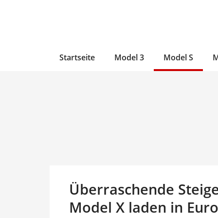
Zum
Skip
Zum
Inhalt
to
Inhalt
wechseln
main
wechseln
content
Startseite
Model 3
Model S
M
Überraschende Steige
Model X laden in Euro