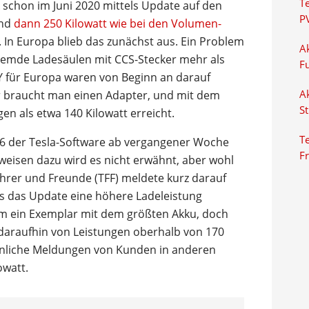
T
schon im Juni 2020 mittels Update auf den
P
und
dann 250 Kilowatt wie bei den Volumen-
 In Europa blieb das zunächst aus. Ein Problem
Ak
remde Ladesäulen mit CCS-Stecker mehr als
F
 Y für Europa waren von Beginn an darauf
r braucht man einen Adapter, und mit dem
Ak
S
n als etwa 140 Kilowatt erreicht.
Te
.6 der Tesla-Software ab vergangener Woche
F
nweisen dazu wird es nicht erwähnt, aber wohl
hrer und Freunde (TFF) meldete kurz darauf
ss das Update eine höhere Ladeleistung
um ein Exemplar mit dem größten Akku, doch
 daraufhin von Leistungen oberhalb von 170
 ähnliche Meldungen von Kunden in anderen
owatt.