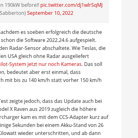
en 190kW before!!
pic.twitter.com/dj1wlrSqMJ
_Sabberton)
September 10, 2022
nachdem es soeben erfolgreich die deutsche
schon die Software 2022.24.6 aufgespielt.
 den Radar-Sensor abschaltete. Wie Teslas, die
en USA gleich ohne Radar ausgeliefert
pilot-System jetzt nur noch Kameras
. Das soll
, bedeutet aber erst einmal, dass
h mit bis zu 140 km/h statt vorher 150 km/h
Test zeigte jedoch, dass das Update auch bei
odel X Raven aus 2019 zugleich die höhere
rcharger kam es mit dem CCS-Adapter kurz auf
r einige Sekunden bei einem Akku-Stand von 26
Kilowatt wieder unterschritten, und ab dann