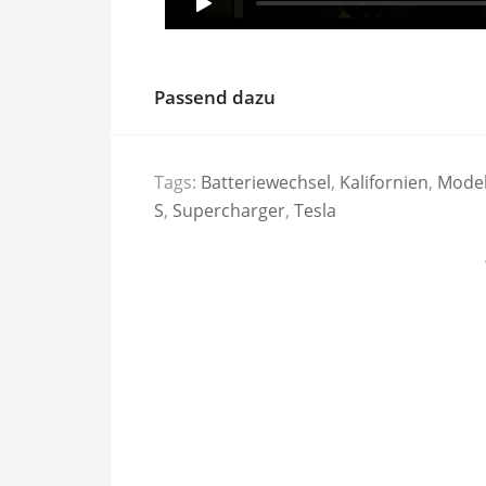
Passend dazu
Tags:
Batteriewechsel
,
Kalifornien
,
Mode
S
,
Supercharger
,
Tesla