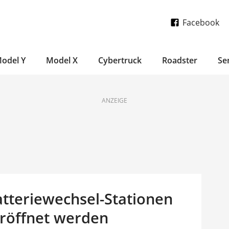
Facebook
odel Y
Model X
Cybertruck
Roadster
Se
ANZEIGE
atteriewechsel-Stationen
röffnet werden