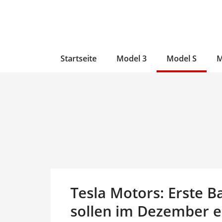
Zum
Skip
Zum
Inhalt
to
Inhalt
wechseln
main
wechseln
content
Startseite
Model 3
Model S
M
Tesla Motors: Erste B
sollen im Dezember e