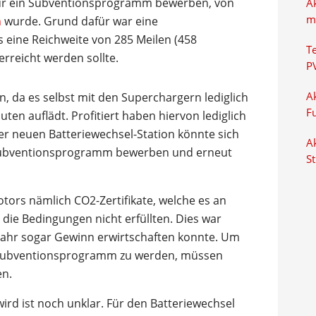
r für ein Subventionsprogramm bewerben, von
A
m
n
wurde. Grund dafür war eine
 eine Reichweite von 285 Meilen (458
T
rreicht werden sollte.
P
 da es selbst mit den Superchargern lediglich
Ak
F
uten auflädt. Profitiert haben hiervon lediglich
er neuen Batteriewechsel-Station könnte sich
Ak
 Subventionsprogramm bewerben und erneut
S
rs nämlich CO2-Zertifikate, welche es an
 die Bedingungen nicht erfüllten. Dies war
 Jahr sogar Gewinn erwirtschaften konnte. Um
s Subventionsprogramm zu werden, müssen
en.
wird ist noch unklar. Für den Batteriewechsel