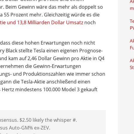
A
ar. Beim Gewinn wäre das mehr als doppelt so
m
a 55 Prozent mehr. Gleichzeitig würde es die
T
ktie und 13,8 Milliarden Dollar Umsatz
noch
P
Ak
, dass diese hohen Erwartungen noch nicht
F
 Black stellte Tesla einen eigenen Prognose-
d kam auf 2,46 Dollar Gewinn pro Aktie in Q4
Ak
nternehmen die Gewinn-Erwartungen
S
erungs- und Produktionszahlen wie immer schon
gann die Tesla-Aktie anschließend einen
s Hertz mindestens 100.000 Model 3 gekauft
ensus. $2.50 likely the whisper #.
nsus Auto-GM% ex-ZEV.