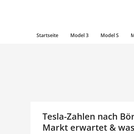
Zum
Skip
Zum
Inhalt
to
Inhalt
wechseln
main
wechseln
content
Startseite
Model 3
Model S
M
Tesla-Zahlen nach Bö
Markt erwartet & was