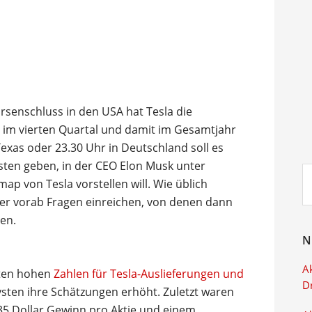
örsenschluss in den USA hat Tesla die
n im vierten Quartal und damit im Gesamtjahr
exas oder 23.30 Uhr in Deutschland soll es
sten geben, in der CEO Elon Musk unter
Su
p von Tesla vorstellen will. Wie üblich
ei
ger vorab Fragen einreichen, von denen dann
en.
N
Ak
eten hohen
Zahlen für Tesla-Auslieferungen und
D
sten ihre Schätzungen erhöht. Zuletzt waren
35 Dollar Gewinn pro Aktie und einem