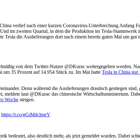
China verlief nach einer kurzen Coronavirus-Unterbrechung Anfang Febr
te. Und im zweiten Quartal, in dem die Produktion im Tesla-Stammwer
gerte Tesla die Auslieferungen dort nach einem bereits guten Mai um gut
regelmäßig von dem Twitter-Nutzer @DKurac weitergegeben werden. N
i um 35 Prozent auf 14.954 Stück zu. Im Mai hatte
Tesla in China gut 
ieinander. Denn während die Auslieferungen drastisch gestiegen sind, 
ert, meldete laut @DKurac das chinesische Wirtschaftsministerium. Da
pro Woche
steigen.
?
https://t.co/gGiMdclmeY
brik bedeutet, also deutlich mehr, als jetzt gemeldet wurden. Dabei sc