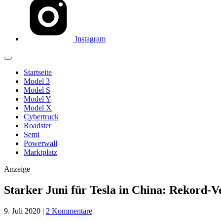
Instagram
Startseite
Model 3
Model S
Model Y
Model X
Cybertruck
Roadster
Semi
Powerwall
Marktplatz
Anzeige
Starker Juni für Tesla in China: Rekord-
9. Juli 2020
|
2 Kommentare