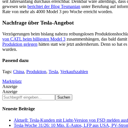
seit Jahresanfang durchaus erreichbar. Denkbar wäre allerdings, das
gewesen sein
berichtet der Blog Tesmanian
unter Berufung auf inform
Rate von mehr als 4000 Model 3 pro Woche erreicht worden.
Nachfrage über Tesla-Angebot
Verzögerungen beim bislang nahezu reibungslosen Produktionshochla
von CATL beim billigsten Model 3
zusammenhängen, das bald damit a
Produktion gelegen
hätten statt wie jetzt andersherum. Denn so hat e
wurden.
Passend dazu
Tags:
China
,
Produktion
,
Tesla
,
Verkaufszahlen
Marktplatz
Anzeige
Anzeige
Suchbegriff
eingeben...
Neueste Beiträge
Aktuell: Tesla-Kunden mit Light-Version von FSD melden au
Tesla-Woche 31/26: 10 Mio. E-Autos, LFP aus USA, PV-Stro