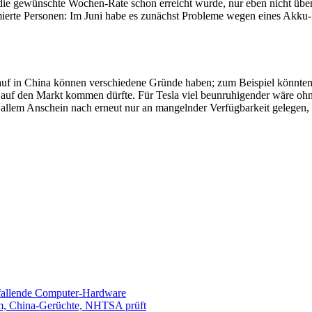
s die gewünschte Wochen-Rate schon erreicht wurde, nur eben nicht übe
ierte Personen: Im Juni habe es zunächst Probleme wegen eines Akku-E
uf in China können verschiedene Gründe haben; zum Beispiel könnten 
uf den Markt kommen dürfte. Für Tesla viel beunruhigender wäre oh
s allem Anschein nach erneut nur an mangelnder Verfügbarkeit gelegen,
sfallende Computer-Hardware
m, China-Gerüchte, NHTSA prüft