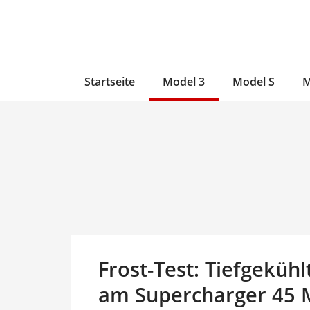
Zum
Skip
Zum
Inhalt
to
Inhalt
wechseln
main
wechseln
content
Startseite
Model 3
Model S
M
Frost-Test: Tiefgeküh
am Supercharger 45