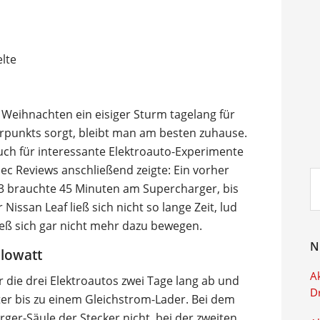
Weihnachten ein eisiger Sturm tagelang für
rpunkts sorgt, bleibt man am besten zuhause.
uch für interessante Elektroauto-Experimente
ec Reviews anschließend zeigte: Ein vorher
Su
 3 brauchte 45 Minuten am Supercharger, bis
ei
issan Leaf ließ sich nicht so lange Zeit, lud
ieß sich gar nicht mehr dazu bewegen.
N
ilowatt
Ak
 die drei Elektroautos zwei Tage lang ab und
D
er bis zu einem Gleichstrom-Lader. Bei dem
rger-Säule der Stecker nicht, bei der zweiten