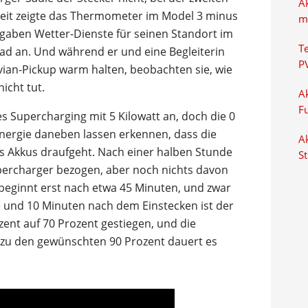
A
 Zeit zeigte das Thermometer im Model 3 minus
m
 gaben Wetter-Dienste für seinen Standort im
T
ad an. Und während er und eine Begleiterin
P
ivian-Pickup warm halten, beobachten sie, wie
nicht tut.
Ak
F
es Supercharging mit 5 Kilowatt an, doch die 0
nergie daneben lassen erkennen, dass die
Ak
es Akkus draufgeht. Nach einer halben Stunde
S
percharger bezogen, aber noch nichts davon
beginnt erst nach etwa 45 Minuten, und zwar
de und 10 Minuten nach dem Einstecken ist der
ent auf 70 Prozent gestiegen, und die
is zu den gewünschten 90 Prozent dauert es