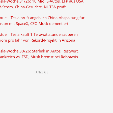
esla-Woche 31/26: 10 Mio. E-Autos, LFP aus USA,
V-Strom, China-Gerüchte, NHTSA prüft
tuell: Tesla prüft angeblich China-Abspaltung für
usion mit SpaceX, CEO Musk dementiert
tuell: Tesla kauft 1 Terawattstunde sauberen
trom pro Jahr von Rekord-Projekt in Arizona
sla-Woche 30/26: Starlink in Autos, Restwert,
rankreich vs. FSD, Musk bremst bei Robotaxis
ANZEIGE