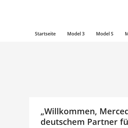
Zum
Skip
Zum
Inhalt
to
Inhalt
wechseln
main
wechseln
content
Startseite
Model 3
Model S
M
„Willkommen, Mercedes
deutschem Partner fü