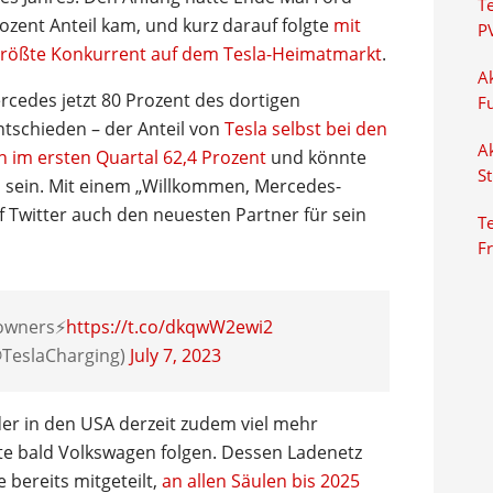
T
ozent Anteil kam, und kurz darauf folgte
mit
P
 größte Konkurrent auf dem Tesla-Heimatmarkt
.
Ak
edes jetzt 80 Prozent des dortigen
F
tschieden – der Anteil von
Tesla selbst bei den
Ak
 im ersten Quartal 62,4 Prozent
und könnte
S
n sein. Mit einem „Willkommen, Mercedes-
 Twitter auch den neuesten Partner für sein
Te
F
wners⚡️
https://t.co/dkqwW2ewi2
@TeslaCharging)
July 7, 2023
der in den USA derzeit zudem viel mehr
te bald Volkswagen folgen. Dessen Ladenetz
 bereits mitgeteilt,
an allen Säulen bis 2025