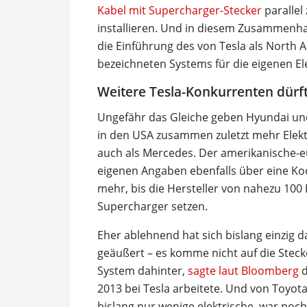
Kabel mit Supercharger-Stecker
parallel
installieren. Und in diesem Zusammenha
die Einführung des von Tesla als North
bezeichneten Systems für die eigenen El
Weitere Tesla-Konkurrenten dürft
Ungefähr das Gleiche geben Hyundai un
in den USA zusammen zuletzt mehr Elekt
auch als Mercedes. Der amerikanische-e
eigenen Angaben ebenfalls über eine Koop
mehr, bis die Hersteller von nahezu 100
Supercharger setzen.
Eher ablehnend hat sich bislang einzig da
geäußert – es komme nicht auf die Steck
System dahinter,
sagte laut Bloomberg
d
2013 bei Tesla arbeitete. Und von Toyota
bislang nur wenige elektrische, war noc