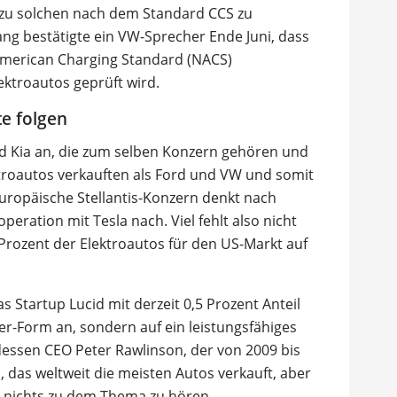
 zu solchen nach dem Standard CCS zu
ng bestätigte ein VW-Sprecher Ende Juni, dass
 American Charging Standard (NACS)
ektroautos geprüft wird.
e folgen
d Kia an, die zum selben Konzern gehören und
roautos verkauften als Ford und VW und somit
uropäische Stellantis-Konzern denkt nach
eration mit Tesla nach. Viel fehlt also nicht
 Prozent der Elektroautos für den US-Markt auf
s Startup Lucid mit derzeit 0,5 Prozent Anteil
er-Form an, sondern auf ein leistungsfähiges
essen CEO Peter Rawlinson, der von 2009 bis
, das weltweit die meisten Autos verkauft, aber
h nichts zu dem Thema zu hören.