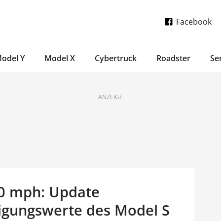
Facebook
odel Y
Model X
Cybertruck
Roadster
Se
ANZEIGE
60 mph: Update
igungswerte des Model S