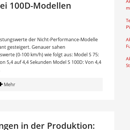
A
bei 100D-Modellen
m
T
P
 Leistungswerte der Nicht-Performance-Modelle
Ak
F
kant gesteigert. Genauer sahen
erte (0-100 km/h) wie folgt aus: Model S 75:
Ak
on 5,4 auf 4,4 Sekunden Model S 100D: Von 4,4
S
…
Mehr
gen in der Produktion: