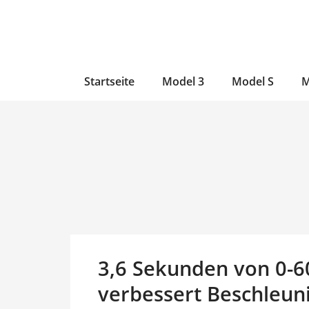
Zum
Skip
Zum
Inhalt
to
Inhalt
wechseln
main
wechseln
content
Startseite
Model 3
Model S
M
3,6 Sekunden von 0-
verbessert Beschleun