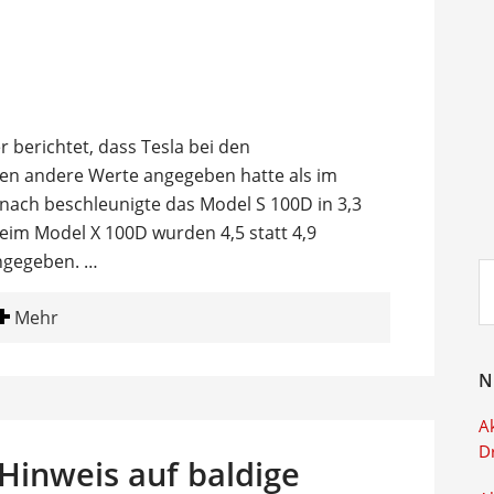
 berichtet, dass Tesla bei den
n andere Werte angegeben hatte als im
ach beschleunigte das Model S 100D in 3,3
Beim Model X 100D wurden 4,5 statt 4,9
angegeben. …
Su
ei
Mehr
N
Ak
D
inweis auf baldige