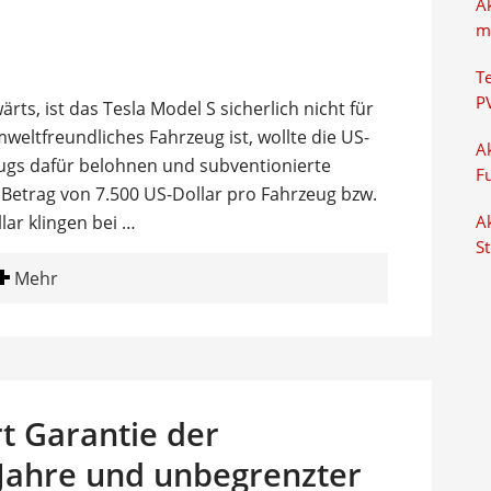
A
m
T
P
rts, ist das Tesla Model S sicherlich nicht für
weltfreundliches Fahrzeug ist, wollte die US-
Ak
eugs dafür belohnen und subventionierte
F
 Betrag von 7.500 US-Dollar pro Fahrzeug bzw.
lar klingen bei …
Ak
S
Mehr
t Garantie der
 Jahre und unbegrenzter