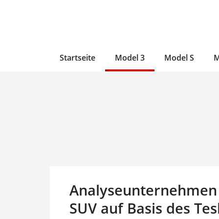
Zum
Skip
Zum
Inhalt
to
Inhalt
wechseln
main
wechseln
content
Startseite
Model 3
Model S
M
Analyseunternehmen s
SUV auf Basis des Tes