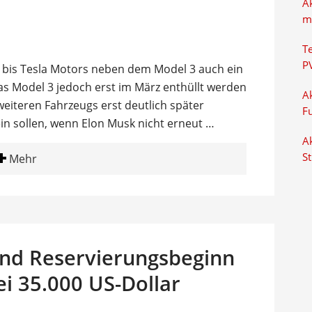
A
m
T
P
t, bis Tesla Motors neben dem Model 3 auch ein
as Model 3 jedoch erst im März enthüllt werden
Ak
weiteren Fahrzeugs erst deutlich später
F
in sollen, wenn Elon Musk nicht erneut …
Ak
S
Mehr
und Reservierungsbeginn
ei 35.000 US-Dollar