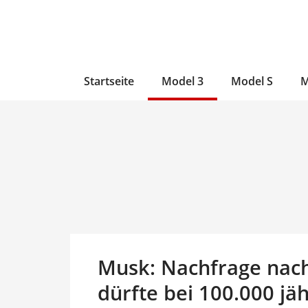
Zum
Skip
Zum
Inhalt
to
Inhalt
wechseln
main
wechseln
content
Startseite
Model 3
Model S
M
Musk: Nachfrage nac
dürfte bei 100.000 jäh