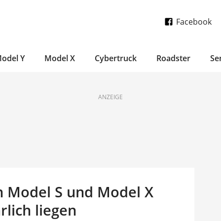
Facebook
odel Y
Model X
Cybertruck
Roadster
Se
ANZEIGE
h Model S und Model X
rlich liegen