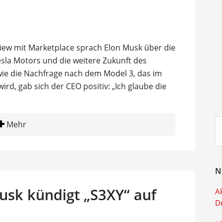
view mit Marketplace sprach Elon Musk über die
la Motors und die weitere Zukunft des
wie die Nachfrage nach dem Model 3, das im
ird, gab sich der CEO positiv: „Ich glaube die
Su
Mehr
ei
N
usk kündigt „S3XY“ auf
Ak
D