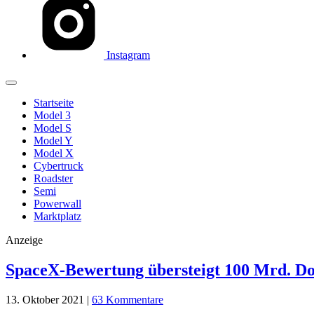
Instagram
Startseite
Model 3
Model S
Model Y
Model X
Cybertruck
Roadster
Semi
Powerwall
Marktplatz
Anzeige
SpaceX-Bewertung übersteigt 100 Mrd. Do
13. Oktober 2021
|
63 Kommentare