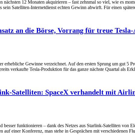
 nächsten 12 Monaten akquirieren – fast zehnmal so viel, wie es momen
is sein Satelliten-Internetdienst echten Gewinn abwirft. Für einen spä
atz an die Börse, Vorrang für treue Tesla
er erhebliche Gewinne verzeichnet. Auf den ersten Sprung um gut 5 
ereits verkaufte Tesla-Produktion für das ganze nächste Quartal als 
ink-Satelliten: SpaceX verhandelt mit Airli
nd besser funktionieren – dank des Netzes aus Starlink-Satelliten vo
en auf einer Konferenz, man stehe in Gesprächen mit verschiedenen Flug