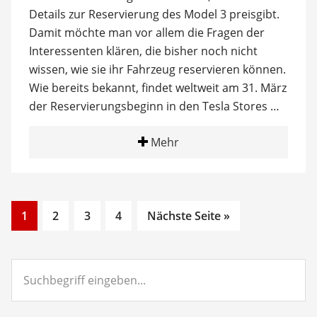
Details zur Reservierung des Model 3 preisgibt.
Damit möchte man vor allem die Fragen der
Interessenten klären, die bisher noch nicht
wissen, wie sie ihr Fahrzeug reservieren können.
Wie bereits bekannt, findet weltweit am 31. März
der Reservierungsbeginn in den Tesla Stores …
Mehr
Go
Go
Go
Go
1
2
3
4
Nächste Seite »
to
to
to
to
page
page
page
page
Suchbegriff
eingeben...