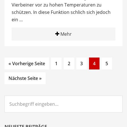
Vierbeiner vor zu hohen Temperaturen zu
schützen. In diese Funktion schlich sich jedoch
ein …
Mehr
Go
Go
Go
Go
Go
« Vorherige Seite
1
2
3
4
5
to
to
to
to
to
page
page
page
page
page
Nächste Seite »
Suchbegriff
eingeben...
NEUESTE BEITRÄGE