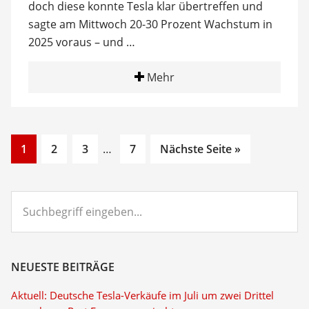
doch diese konnte Tesla klar übertreffen und
sagte am Mittwoch 20-30 Prozent Wachstum in
2025 voraus – und …
Mehr
Go
Go
Go
Interim
Go
1
2
3
…
7
Nächste Seite »
to
to
to
pages
to
page
page
page
omitted
page
Suchbegriff
eingeben...
NEUESTE BEITRÄGE
Aktuell: Deutsche Tesla-Verkäufe im Juli um zwei Drittel