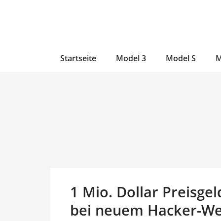
Zum
Skip
Zum
Inhalt
to
Inhalt
wechseln
main
wechseln
content
Startseite
Model 3
Model S
M
1 Mio. Dollar Preisge
bei neuem Hacker-Wet