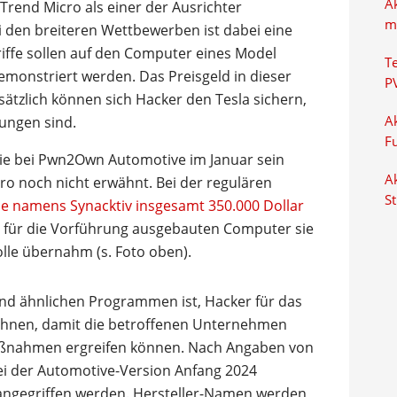
A
a Trend Micro als einer der Ausrichter
m
i den breiteren Wettbewerben ist dabei eine
iffe sollen auf den Computer eines Model
T
monstriert werden. Das Preisgeld in dieser
P
sätzlich können sich Hacker den Tesla sichern,
rungen sind.
Ak
F
rie bei Pwn2Own Automotive im Januar sein
Ak
icro noch nicht erwähnt. Bei der regulären
S
e namens Synacktiv insgesamt 350.000 Dollar
n für die Vorführung ausgebauten Computer sie
olle übernahm (s. Foto oben).
nd ähnlichen Programmen ist, Hacker für das
lohnen, damit die betroffenen Unternehmen
aßnahmen ergreifen können. Nach Angaben von
bei der Automotive-Version Anfang 2024
e angegriffen werden. Hersteller-Namen werden