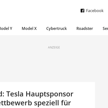
Facebook
odel Y
Model X
Cybertruck
Roadster
Se
ANZEIGE
ld: Tesla Hauptsponsor
tbewerb speziell für