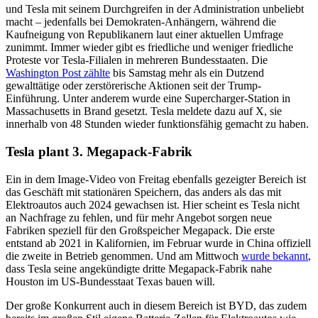
und Tesla mit seinem Durchgreifen in der Administration unbeliebt
macht – jedenfalls bei Demokraten-Anhängern, während die
Kaufneigung von Republikanern laut einer aktuellen Umfrage
zunimmt. Immer wieder gibt es friedliche und weniger friedliche
Proteste vor Tesla-Filialen in mehreren Bundesstaaten. Die
Washington Post zählte
bis Samstag mehr als ein Dutzend
gewalttätige oder zerstörerische Aktionen seit der Trump-
Einführung. Unter anderem wurde eine Supercharger-Station in
Massachusetts in Brand gesetzt. Tesla meldete dazu auf X, sie
innerhalb von 48 Stunden wieder funktionsfähig gemacht zu haben.
Tesla plant 3. Megapack-Fabrik
Ein in dem Image-Video von Freitag ebenfalls gezeigter Bereich ist
das Geschäft mit stationären Speichern, das anders als das mit
Elektroautos auch 2024 gewachsen ist. Hier scheint es Tesla nicht
an Nachfrage zu fehlen, und für mehr Angebot sorgen neue
Fabriken speziell für den Großspeicher Megapack. Die erste
entstand ab 2021 in Kalifornien, im Februar wurde in China offiziell
die zweite in Betrieb genommen. Und am Mittwoch
wurde bekannt
,
dass Tesla seine angekündigte dritte Megapack-Fabrik nahe
Houston im US-Bundesstaat Texas bauen will.
Der große Konkurrent auch in diesem Bereich ist BYD, das zudem