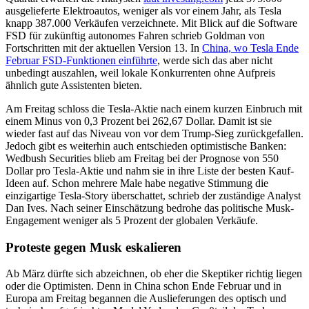
ausgelieferte Elektroautos, weniger als vor einem Jahr, als Tesla
knapp 387.000 Verkäufen verzeichnete. Mit Blick auf die Software
FSD für zukünftig autonomes Fahren schrieb Goldman von
Fortschritten mit der aktuellen Version 13. In
China, wo Tesla Ende
Februar FSD-Funktionen einführte
, werde sich das aber nicht
unbedingt auszahlen, weil lokale Konkurrenten ohne Aufpreis
ähnlich gute Assistenten bieten.
Am Freitag schloss die Tesla-Aktie nach einem kurzen Einbruch mit
einem Minus von 0,3 Prozent bei 262,67 Dollar. Damit ist sie
wieder fast auf das Niveau von vor dem Trump-Sieg zurückgefallen.
Jedoch gibt es weiterhin auch entschieden optimistische Banken:
Wedbush Securities blieb am Freitag bei der Prognose von 550
Dollar pro Tesla-Aktie und nahm sie in ihre Liste der besten Kauf-
Ideen auf. Schon mehrere Male habe negative Stimmung die
einzigartige Tesla-Story überschattet, schrieb der zuständige Analyst
Dan Ives. Nach seiner Einschätzung bedrohe das politische Musk-
Engagement weniger als 5 Prozent der globalen Verkäufe.
Proteste gegen Musk eskalieren
Ab März dürfte sich abzeichnen, ob eher die Skeptiker richtig liegen
oder die Optimisten. Denn in China schon Ende Februar und in
Europa am Freitag begannen die Auslieferungen des optisch und