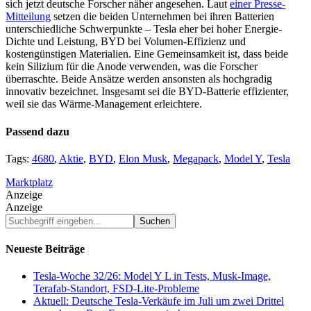
sich jetzt deutsche Forscher näher angesehen. Laut
einer Presse-
Mitteilung
setzen die beiden Unternehmen bei ihren Batterien
unterschiedliche Schwerpunkte – Tesla eher bei hoher Energie-
Dichte und Leistung, BYD bei Volumen-Effizienz und
kostengünstigen Materialien. Eine Gemeinsamkeit ist, dass beide
kein Silizium für die Anode verwenden, was die Forscher
überraschte. Beide Ansätze werden ansonsten als hochgradig
innovativ bezeichnet. Insgesamt sei die BYD-Batterie effizienter,
weil sie das Wärme-Management erleichtere.
Passend dazu
Tags:
4680
,
Aktie
,
BYD
,
Elon Musk
,
Megapack
,
Model Y
,
Tesla
Marktplatz
Anzeige
Anzeige
Suchbegriff
eingeben...
Neueste Beiträge
Tesla-Woche 32/26: Model Y L in Tests, Musk-Image,
Terafab-Standort, FSD-Lite-Probleme
Aktuell: Deutsche Tesla-Verkäufe im Juli um zwei Drittel