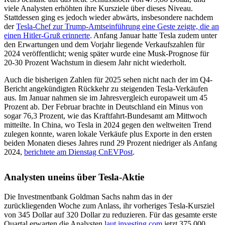
viele Analysten erhöhten ihre Kursziele über dieses Niveau.
Stattdessen ging es jedoch wieder abwärts, insbesondere nachdem
der
Tesla-Chef zur Trump-Amtseinführung eine Geste zeigte, die an
einen Hitler-Gruß erinnerte
. Anfang Januar hatte Tesla zudem unter
den Erwartungen und dem Vorjahr liegende Verkaufszahlen für
2024 veröffentlicht; wenig später wurde eine Musk-Prognose für
20-30 Prozent Wachstum in diesem Jahr nicht wiederholt.
Auch die bisherigen Zahlen für 2025 sehen nicht nach der im Q4-
Bericht angekündigten Rückkehr zu steigenden Tesla-Verkäufen
aus. Im Januar nahmen sie im Jahresvergleich europaweit um 45
Prozent ab. Der Februar brachte in Deutschland ein Minus von
sogar 76,3 Prozent, wie das Kraftfahrt-Bundesamt am Mittwoch
mitteilte. In China, wo Tesla in 2024 gegen den weltweiten Trend
zulegen konnte, waren lokale Verkäufe plus Exporte in den ersten
beiden Monaten dieses Jahres rund 29 Prozent niedriger als Anfang
2024,
berichtete am Dienstag CnEVPost
.
Analysten uneins über Tesla-Aktie
Die Investmentbank Goldman Sachs nahm das in der
zurückliegenden Woche zum Anlass, ihr vorheriges Tesla-Kursziel
von 345 Dollar auf 320 Dollar zu reduzieren. Für das gesamte erste
Quartal erwarten die Analysten
laut investing.com
jetzt 375.000