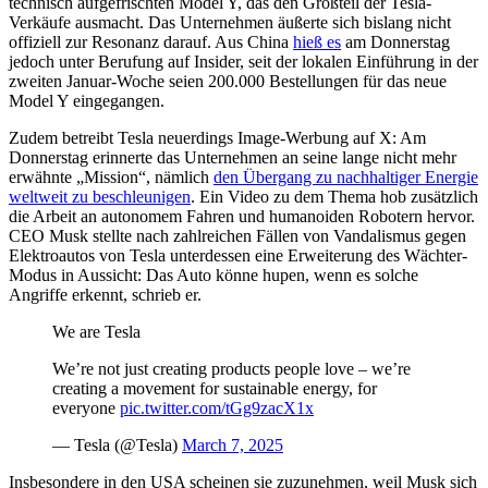
technisch aufgefrischten Model Y, das den Großteil der Tesla-
Verkäufe ausmacht. Das Unternehmen äußerte sich bislang nicht
offiziell zur Resonanz darauf. Aus China
hieß es
am Donnerstag
jedoch unter Berufung auf Insider, seit der lokalen Einführung in der
zweiten Januar-Woche seien 200.000 Bestellungen für das neue
Model Y eingegangen.
Zudem betreibt Tesla neuerdings Image-Werbung auf X: Am
Donnerstag erinnerte das Unternehmen an seine lange nicht mehr
erwähnte „Mission“, nämlich
den Übergang zu nachhaltiger Energie
weltweit zu beschleunigen
. Ein Video zu dem Thema hob zusätzlich
die Arbeit an autonomem Fahren und humanoiden Robotern hervor.
CEO Musk stellte nach zahlreichen Fällen von Vandalismus gegen
Elektroautos von Tesla unterdessen eine Erweiterung des Wächter-
Modus in Aussicht: Das Auto könne hupen, wenn es solche
Angriffe erkennt, schrieb er.
We are Tesla
We’re not just creating products people love – we’re
creating a movement for sustainable energy, for
everyone
pic.twitter.com/tGg9zacX1x
— Tesla (@Tesla)
March 7, 2025
Insbesondere in den USA scheinen sie zuzunehmen, weil Musk sich