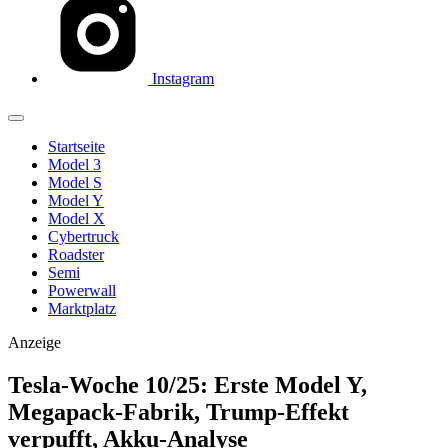
Instagram
Startseite
Model 3
Model S
Model Y
Model X
Cybertruck
Roadster
Semi
Powerwall
Marktplatz
Anzeige
Tesla-Woche 10/25: Erste Model Y,
Megapack-Fabrik, Trump-Effekt
verpufft, Akku-Analyse