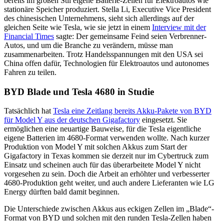
bereits im großen Stil eigene Batterie-Zellen für Elektroautos wie
stationäre Speicher produziert. Stella Li, Executive Vice President
des chinesischen Unternehmens, sieht sich allerdings auf der
gleichen Seite wie Tesla, wie sie jetzt in einem
Interview mit der
Financial Times
sagte: Der gemeinsame Feind seien Verbrenner-
Autos, und um die Branche zu verändern, müsse man
zusammenarbeiten. Trotz Handelsspannungen mit den USA sei
China offen dafür, Technologien für Elektroautos und autonomes
Fahren zu teilen.
BYD Blade und Tesla 4680 in Studie
Tatsächlich hat
Tesla eine Zeitlang bereits Akku-Pakete von BYD
für Model Y aus der deutschen Gigafactory
eingesetzt. Sie
ermöglichen eine neuartige Bauweise, für die Tesla eigentliche
eigene Batterien im 4680-Format verwenden wollte. Nach kurzer
Produktion von Model Y mit solchen Akkus zum Start der
Gigafactory in Texas kommen sie derzeit nur im Cybertruck zum
Einsatz und scheinen auch für das überarbeitete Model Y nicht
vorgesehen zu sein. Doch die Arbeit an erhöhter und verbesserter
4680-Produktion geht weiter, und auch andere Lieferanten wie LG
Energy dürften bald damit beginnen.
Die Unterschiede zwischen Akkus aus eckigen Zellen im „Blade“-
Format von BYD und solchen mit den runden Tesla-Zellen haben