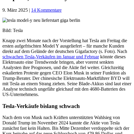
9. März 2025
|
14 Kommentare
Bild: Tesla
Knapp zwei Monate nach der Vorstellung hat Tesla am Freitag die
ersten aufgefrischten Model Y ausgeliefert – für manche Kunden
direkt auf dem Gelände der deutschen Gigafactory (s. Foto). Nach
schwachen Tesla-Verkäufen im Januar und Februar
könnte dieses
Elektroauto eine Trendwende bringen, aber vorerst senkten
Analysten ihre Prognosen, und die Aktie fiel weiter. Gleichzeitig
eskalierten Proteste gegen CEO Elon Musk in seiner Funktion als
Trump-Berater. Der chinesische Elektroauto-Marktführer BYD will
mit Tesla an einem Strang ziehen. Seine Blade-Akkus sind laut einer
Analyse technisch ungefähr gleichauf mit den 4680-Batterien des
US-Unternehmens.
Tesla-Verkäufe bislang schwach
Nach dem von Musk nach Kräften unterstützten Wahlsieg von
Donald Trump im November 2024 kannte die Aktie von Tesla
zunächst fast kein Halten. Bis Mitte Dezember verdoppelte sich der
Kurs beinahe auf das neue Schlusshoch von 479,86 Dollar, und