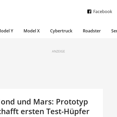
Facebook
odel Y
Model X
Cybertruck
Roadster
Se
ANZEIGE
Mond und Mars: Prototyp
chafft ersten Test-Hüpfer