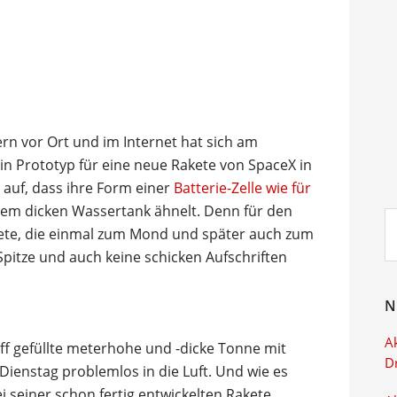
n vor Ort und im Internet hat sich am
n Prototyp für eine neue Rakete von SpaceX in
l auf, dass ihre Form einer
Batterie-Zelle wie für
em dicken Wassertank ähnelt. Denn für den
Su
ete, die einmal zum Mond und später auch zum
ei
 Spitze und auch keine schicken Aufschriften
N
Ak
off gefüllte meterhohe und -dicke Tonne mit
D
ienstag problemlos in die Luft. Und wie es
i seiner schon fertig entwickelten Rakete