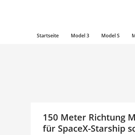
Zum
Skip
Zum
Inhalt
to
Inhalt
wechseln
main
wechseln
content
Startseite
Model 3
Model S
M
150 Meter Richtung 
für SpaceX-Starship s