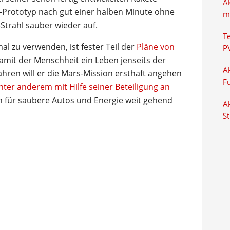
A
p-Prototyp nach gut einer halben Minute ohne
m
trahl sauber wieder auf.
T
l zu verwenden, ist fester Teil der
Pläne von
P
damit der Menschheit ein Leben jenseits der
Ak
Jahren will er die Mars-Mission ersthaft angehen
F
ter anderem mit Hilfe seiner Beteiligung an
on für saubere Autos und Energie weit gehend
Ak
S