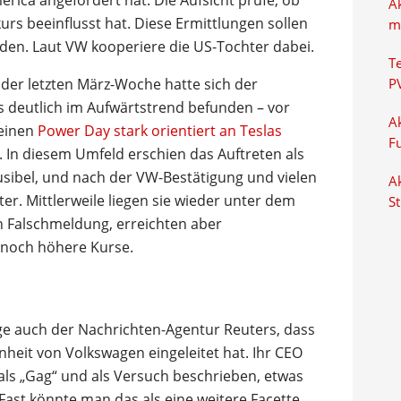
rica angefordert hat. Die Aufsicht prüfe, ob
A
rs beeinflusst hat. Diese Ermittlungen sollen
m
den. Laut VW kooperiere die US-Tochter dabei.
T
der letzten März-Woche hatte sich der
P
 deutlich im Aufwärtstrend befunden – vor
Ak
 einen
Power Day stark orientiert an Teslas
F
t. In diesem Umfeld erschien das Auftreten als
usibel, und nach der VW-Bestätigung und vielen
Ak
ter. Mittlerweile liegen sie wieder unter dem
S
n Falschmeldung, erreichten aber
 noch höhere Kurse.
age auch der Nachrichten-Agentur Reuters, dass
nheit von Volkswagen eingeleitet hat. Ihr CEO
 als „Gag“ und als Versuch beschrieben, etwas
 Fast könnte man das als eine weitere Facette