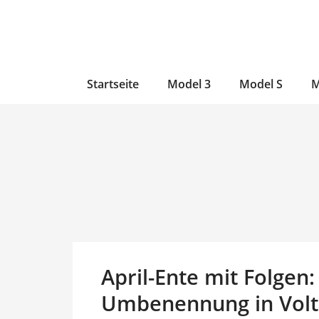
Zum
Skip
Zum
Inhalt
to
Inhalt
wechseln
main
wechseln
content
Startseite
Model 3
Model S
M
April-Ente mit Folgen:
Umbenennung in Volt