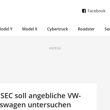
Facebook
odel Y
Model X
Cybertruck
Roadster
Se
ANZEIGE
 SEC soll angebliche VW-
swagen untersuchen