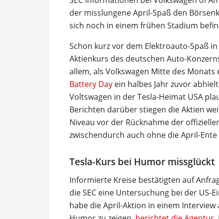
SEC Informationen bei Volkswagen of Ame
der misslungene April-Spaß den Börsenku
sich noch in einem frühen Stadium befin
Schon kurz vor dem Elektroauto-Spaß in 
Aktienkurs des deutschen Auto-Konzerns
allem, als Volkswagen Mitte des Monats
Battery Day
ein halbes Jahr zuvor abhiel
Voltswagen in der Tesla-Heimat USA pla
Berichten darüber stiegen die Aktien wei
Niveau vor der Rücknahme der offizielle
zwischendurch auch ohne die April-Ente
Tesla-Kurs bei Humor missglückt
Informierte Kreise bestätigten auf Anfr
die SEC eine Untersuchung bei der US-Ei
habe die April-Aktion in einem Interview
Humor zu zeigen,
berichtet die Agentur
.