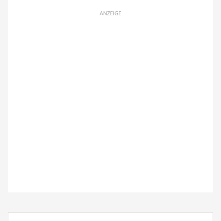
ANZEIGE
Suchbegriff