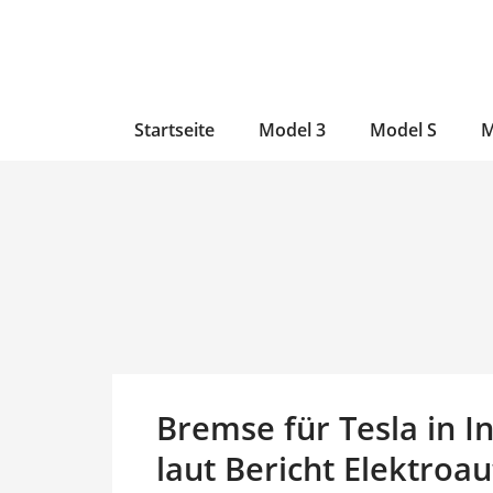
Zum
Skip
Zum
Inhalt
to
Inhalt
wechseln
main
wechseln
content
Startseite
Model 3
Model S
M
Bremse für Tesla in I
laut Bericht Elektroa