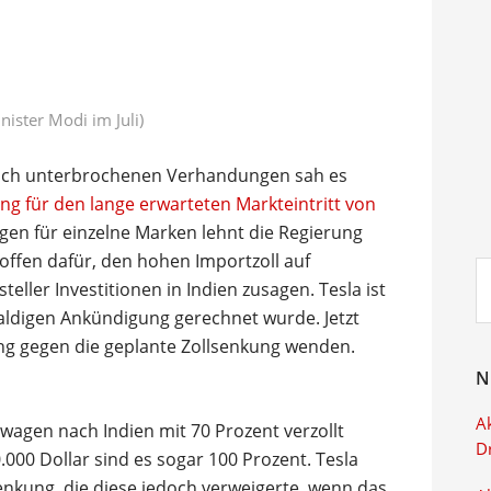
ister Modi im Juli)
lich unterbrochenen Verhandungen sah es
ng für den lange erwarteten Markteintritt von
en für einzelne Marken lehnt die Regierung
 offen dafür, den hohen Importzoll auf
Su
eller Investitionen in Indien zusagen. Tesla ist
ei
baldigen Ankündigung gerechnet wurde. Jetzt
rung gegen die geplante Zollsenkung wenden.
N
Ak
agen nach Indien mit 70 Prozent verzollt
D
000 Dollar sind es sogar 100 Prozent. Tesla
enkung, die diese jedoch verweigerte, wenn das