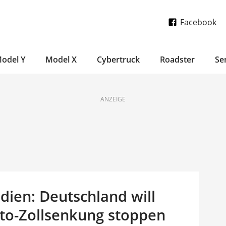
Facebook
odel Y
Model X
Cybertruck
Roadster
Se
ANZEIGE
ndien: Deutschland will
uto-Zollsenkung stoppen