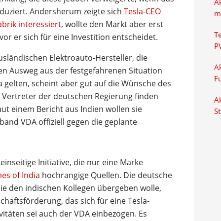
A
duziert. Andersherum zeigte sich
Tesla-CEO
m
brik interessiert
, wollte den Markt aber erst
T
or er sich für eine Investition entscheidet.
P
ausländischen Elektroauto-Hersteller, die
Ak
inen Ausweg aus der festgefahrenen Situation
F
la gelten, scheint aber gut auf die Wünsche des
Vertreter der deutschen Regierung finden
Ak
aut einem Bericht aus Indien wollen sie
S
nd VDA offiziell gegen die geplante
inseitige Initiative, die nur eine Marke
es of India
hochrangige Quellen. Die deutsche
sie den indischen Kollegen übergeben wolle,
haftsförderung, das sich für eine Tesla-
tivitäten sei auch der VDA einbezogen. Es