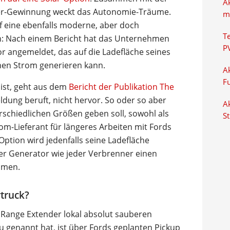
A
er-Gewinnung weckt das Autonomie-Träume.
m
f eine ebenfalls moderne, aber doch
T
n: Nach einem Bericht hat das Unternehmen
P
or angemeldet, das auf die Ladefläche seines
chen Strom generieren kann.
Ak
F
ist, geht aus dem
Bericht der Publikation The
eldung beruft, nicht hervor. So oder so aber
Ak
schiedlichen Größen geben soll, sowohl als
S
om-Lieferant für längeres Arbeiten mit Fords
Option wird jedenfalls seine Ladefläche
der Generator wie jeder Verbrenner einen
mmen.
truck?
Range Extender lokal absolut sauberen
 genannt hat, ist über Fords geplanten Pickup