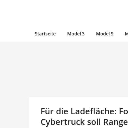
Zum
Skip
Zum
Inhalt
to
Inhalt
wechseln
main
wechseln
content
Startseite
Model 3
Model S
M
Für die Ladefläche: F
Cybertruck soll Ran