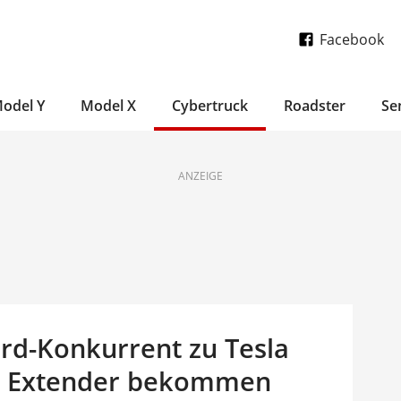
Facebook
odel Y
Model X
Cybertruck
Roadster
Se
ANZEIGE
ord-Konkurrent zu Tesla
ge Extender bekommen