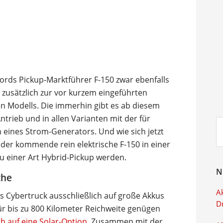
Fords Pickup-Marktführer F-150 zwar ebenfalls
 zusätzlich zur vor kurzem eingeführten
n Modells. Die immerhin gibt es ab diesem
trieb und in allen Varianten mit der für
Su
eines Strom-Generators. Und wie sich jetzt
ei
der kommende rein elektrische F-150 in einer
zu einer Art Hybrid-Pickup werden.
N
che
Ak
es Cybertruck ausschließlich auf große Akkus
D
für bis zu 800 Kilometer Reichweite genügen
ch auf eine Solar-Option
. Zusammen mit der