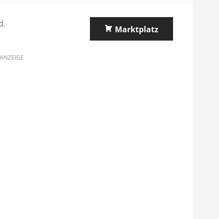
d
,
Marktplatz
ANZEIGE