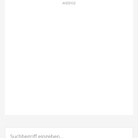
ANZEIGE
Suchbegriff
eingeben...