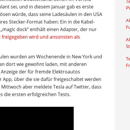
T
lant sei, und in diesem Januar gab es erste
P
lösen würde, dass seine Ladesäulen in den USA
Ak
äres Stecker-Format haben: Ein in die Kabel-
F
„magic dock“ enthält einen Adapter, der nur
t freigegeben wird und ansonsten als
Ak
S
Säulen wurden am Wochenende in New York und
Te
man dort wie gewohnt laden, mit anderen
F
e Anzeige der für fremde Elektroautos
 App, über die sie dafür freigeschaltet werden
Mittwoch aber meldete Tesla auf Twitter, dass
es die ersten erfolgreichen Tests.