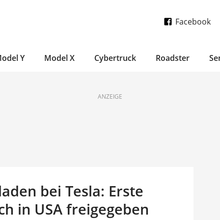
Facebook
odel Y
Model X
Cybertruck
Roadster
Se
ANZEIGE
aden bei Tesla: Erste
ch in USA freigegeben