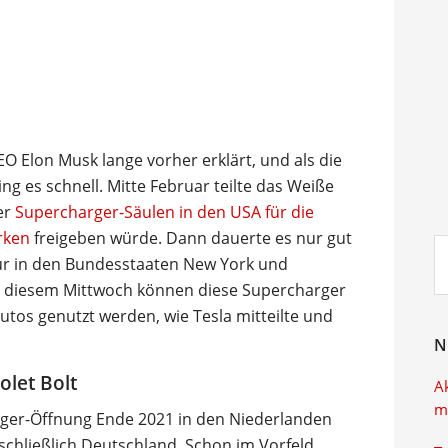
EO Elon Musk lange vorher erklärt, und als die
ng es schnell. Mitte Februar teilte das Weiße
er
Supercharger-Säulen in den USA für die
rken
freigeben würde. Dann dauerte es nur gut
Su
ür in den Bundesstaaten New York und
ei
t diesem Mittwoch können diese Supercharger
utos genutzt werden, wie Tesla mitteilte und
N
olet Bolt
A
m
rger-Öffnung Ende 2021 in den Niederlanden
chließlich Deutschland. Schon im Vorfeld