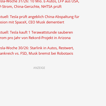
esla-Woche 31/26: 10 Mio. E-Autos, LFP aus USA,
V-Strom, China-Gerüchte, NHTSA prüft
tuell: Tesla prüft angeblich China-Abspaltung für
usion mit SpaceX, CEO Musk dementiert
tuell: Tesla kauft 1 Terawattstunde sauberen
trom pro Jahr von Rekord-Projekt in Arizona
sla-Woche 30/26: Starlink in Autos, Restwert,
rankreich vs. FSD, Musk bremst bei Robotaxis
ANZEIGE