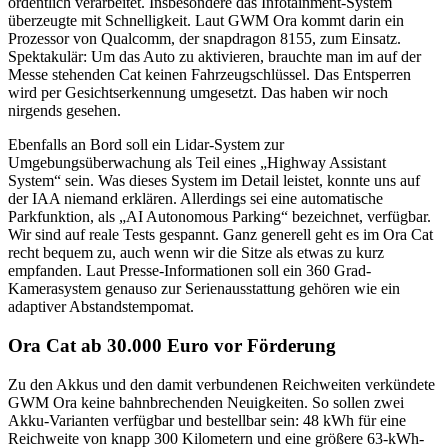
ordentlich verarbeitet. Insbesondere das Infotainment-System
überzeugte mit Schnelligkeit. Laut GWM Ora kommt darin ein
Prozessor von Qualcomm, der snapdragon 8155, zum Einsatz.
Spektakulär: Um das Auto zu aktivieren, brauchte man im auf der
Messe stehenden Cat keinen Fahrzeugschlüssel. Das Entsperren
wird per Gesichtserkennung umgesetzt. Das haben wir noch
nirgends gesehen.
Ebenfalls an Bord soll ein Lidar-System zur
Umgebungsüberwachung als Teil eines „Highway Assistant
System“ sein. Was dieses System im Detail leistet, konnte uns auf
der IAA niemand erklären. Allerdings sei eine automatische
Parkfunktion, als „AI Autonomous Parking“ bezeichnet, verfügbar.
Wir sind auf reale Tests gespannt. Ganz generell geht es im Ora Cat
recht bequem zu, auch wenn wir die Sitze als etwas zu kurz
empfanden. Laut Presse-Informationen soll ein 360 Grad-
Kamerasystem genauso zur Serienausstattung gehören wie ein
adaptiver Abstandstempomat.
Ora Cat ab 30.000 Euro vor Förderung
Zu den Akkus und den damit verbundenen Reichweiten verkündete
GWM Ora keine bahnbrechenden Neuigkeiten. So sollen zwei
Akku-Varianten verfügbar und bestellbar sein: 48 kWh für eine
Reichweite von knapp 300 Kilometern und eine größere 63-kWh-