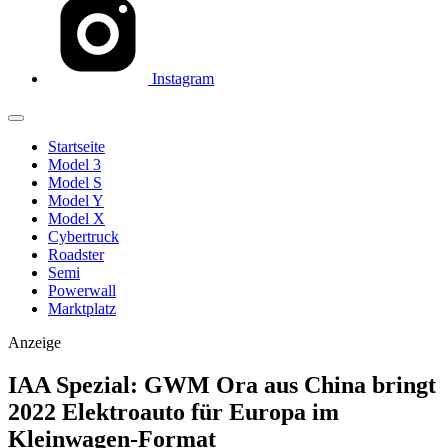
Instagram
Startseite
Model 3
Model S
Model Y
Model X
Cybertruck
Roadster
Semi
Powerwall
Marktplatz
Anzeige
IAA Spezial: GWM Ora aus China bringt
2022 Elektroauto für Europa im
Kleinwagen-Format