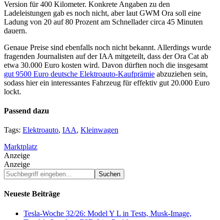
Version für 400 Kilometer. Konkrete Angaben zu den
Ladeleistungen gab es noch nicht, aber laut GWM Ora soll eine
Ladung von 20 auf 80 Prozent am Schnellader circa 45 Minuten
dauern.
Genaue Preise sind ebenfalls noch nicht bekannt. Allerdings wurde
fragenden Journalisten auf der IAA mitgeteilt, dass der Ora Cat ab
etwa 30.000 Euro kosten wird. Davon dürften noch die insgesamt
gut 9500 Euro deutsche Elektroauto-Kaufprämie
abzuziehen sein,
sodass hier ein interessantes Fahrzeug für effektiv gut 20.000 Euro
lockt.
Passend dazu
Tags:
Elektroauto
,
IAA
,
Kleinwagen
Marktplatz
Anzeige
Anzeige
Suchbegriff
eingeben...
Neueste Beiträge
Tesla-Woche 32/26: Model Y L in Tests, Musk-Image,