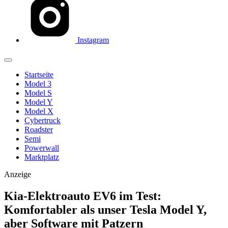
Instagram
Startseite
Model 3
Model S
Model Y
Model X
Cybertruck
Roadster
Semi
Powerwall
Marktplatz
Anzeige
Kia-Elektroauto EV6 im Test:
Komfortabler als unser Tesla Model Y,
aber Software mit Patzern