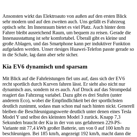
Ansonsten wirkt das Elektroauto von außen auf den ersten Blick
sehr modern und auf den zweiten auch. Uns gefällt es Fahrzeug
optisch sehr. Im Innenraum bietet es viel Platz. Auch hinter dem
Fahrer bleibt ausreichend Raum, um bequem zu reisen. Gerade die
Innenausstattung ist sehr komfortabel. Überall gibt es kleine und
große Ablagen, und das Smartphone kann per induktiver Funktion
aufgeladen werden. Unser riesiges Huawei-Telefon passte gerade so
in die Schale, lag dann aber sehr sicher.
Kia EV6 dynamisch und sparsam
Mit Blick auf die Fahrleistungen fiel uns auf, dass sich der EV6
recht sportlich durch Kurven fahren lässt. Er sieht also nicht nur
dynamisch aus, sondern ist es auch. Auf Druck auf das Strompedal
reagiert das Fahrzeug variabel. Dazu gibt es drei Stufen (unter
anderem Eco), wobei die Empfindlichkeit bei der sportlichsten
deutlich zunimmt, sodass man schon mal nach hinten nickt. Generell
bleiben die Beschleunigungswerte deutlich unter denen eines Tesla
Model Y und selbst des kleinsten Model 3 zurück. Knapp 7,3
Sekunden braucht der Kia in der von uns gefahrenen 229-PS-
Variante mit 77,4 kWh großer Batterie, um von 0 auf 100 km/h zu
beschleunigen. Bei 185 km/h, angezeigt 192 km/h, macht dann die