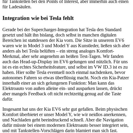
für Tankstellen bei den Points of Interest, aber immerhin auch einen
für Ladesäulen.
Integration wie bei Tesla fehlt
Gerade bei der Supercharger-Integration hat Tesla den Standard
gesetzt und hält ihn bislang, doch selbst in manchen digitalen
Bereichen ist stattdessen der Kia vorn. Die Sitze in unserem EV6
waren wie in Model 3 und Model Y aus Kunstleder, ließen sich aber
anders als bei Tesla belüften – ein streng analoges Komfort-
Merkmal, aber sehr angenehm an heißen Test-Tagen. Wir fanden
auch das Head-up-Display im EV6 gelungen und nützlich. Für uns
ist es ein echtes Sicherheitsfeature, und selbst im VW ID.3 ist es zu
haben. Hier sollte Tesla eventuell noch einmal nachdenken, bevor
autonomes Fahren so etwas überflüssig macht. Noch ein Kia-Patzer
innerhalb einer an sich gelungenen Funktion: Man kann das
Elektroauto von außen alleine ein- und ausparken lassen, drückt
aber mangels Feedback oft nicht rechtzeitig genug auf die Taste
dafür.
Insgesamt hat uns der Kia EV6 sehr gut gefallen. Beim physischen
Komfort überbietet er unser Model Y, wie wir neidlos anerkennen,
und Nachladen geht beeindruckend schnell. Aber die Navigation
dafür müsste bei einem modernen Elektroauto besser integriert sein,
und mit Tankstellen-Vorschlägen darin blamiert man sich fast.