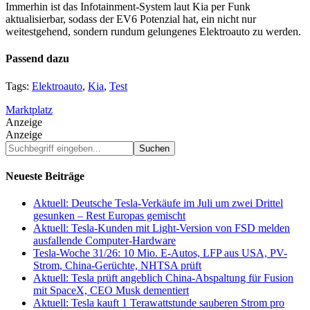
Immerhin ist das Infotainment-System laut Kia per Funk
aktualisierbar, sodass der EV6 Potenzial hat, ein nicht nur
weitestgehend, sondern rundum gelungenes Elektroauto zu werden.
Passend dazu
Tags:
Elektroauto
,
Kia
,
Test
Marktplatz
Anzeige
Anzeige
Suchbegriff
eingeben...
Neueste Beiträge
Aktuell: Deutsche Tesla-Verkäufe im Juli um zwei Drittel
gesunken – Rest Europas gemischt
Aktuell: Tesla-Kunden mit Light-Version von FSD melden
ausfallende Computer-Hardware
Tesla-Woche 31/26: 10 Mio. E-Autos, LFP aus USA, PV-
Strom, China-Gerüchte, NHTSA prüft
Aktuell: Tesla prüft angeblich China-Abspaltung für Fusion
mit SpaceX, CEO Musk dementiert
Aktuell: Tesla kauft 1 Terawattstunde sauberen Strom pro