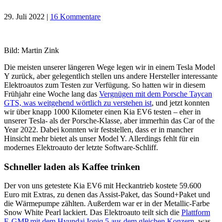
29. Juli 2022
|
16 Kommentare
Bild: Martin Zink
Die meisten unserer längeren Wege legen wir in einem Tesla Model
Y zurück, aber gelegentlich stellen uns andere Hersteller interessante
Elektroautos zum Testen zur Verfügung. So hatten wir in diesem
Frühjahr eine Woche lang das
Vergnügen mit dem Porsche Taycan
GTS, was weitgehend wörtlich zu verstehen ist
, und jetzt konnten
wir über knapp 1000 Kilometer einen Kia EV6 testen – eher in
unserer Tesla- als der Porsche-Klasse, aber immerhin das Car of the
Year 2022. Dabei konnten wir feststellen, dass er in mancher
Hinsicht mehr bietet als unser Model Y. Allerdings fehlt für ein
modernes Elektroauto der letzte Software-Schliff.
Schneller laden als Kaffee trinken
Der von uns getestete Kia EV6 mit Heckantrieb kostete 59.600
Euro mit Extras, zu denen das Assist-Paket, das Sound+Paket und
die Wärmepumpe zählten. Außerdem war er in der Metallic-Farbe
Snow White Pearl lackiert. Das Elektroauto teilt sich die
Plattform
E-GMP mit dem Hyundai Ioniq 5 aus dem gleichen Konzern
, was