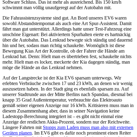
Software Schluss. Das ist mehr als ausreichend. Bis 150 km/h
schwimmt man völlig unaufgeregt auf der Autobahn mit.
Die Fahrassistenzsysteme sind gut. An Bord unseres EV6 waren
sowohl Abstandstempomat als auch eine Art Spur-Assistent. Damit
fährt man gut unterstützt. Allerdings hatte unser Test-Fahrzeug eine
unschöne Eigenart: Bei aktiviertem Spurhalten eierte es hartnäckig
über die Autobahn. Das Lenkrad bewegte sich ständig und dauernd
hin und her, sodass man richtig schaukelte. Womöglich ist diese
Bewegung Kias Art der Kontrolle, ob der Fahrer die Hände am
Lenkrad hat. Denn: Hielt man es übertrieben fest, schaukelte nichts
mehr. Hielt man es locker, meckerte der Kia dagegen ständig, man
möge die Hände an das Lenkrad nehmen.
Auf der Langstrecke ist der Kia EV6 sparsam unterwegs. Wir
erlebten Verbräuche zwischen 17 und 23 kWh, an denen wir wenig
auszusetzen haben. In der Stadt ging es ebenfalls sparsam zu. Auf
unserer Stadtrunde aus der Mitte Berlins nach Spandau, diesmal bei
knapp 35 Grad Außentemperatur, verbrauchte das Elektroauto
gemäß seiner eigenen Anzeige nur 16 kWh. Kritisieren muss man in
diesem Zusammenhang aber, dass in seiner Navigation keine
Ladestopp-Berechnung integriert ist – es gibt nicht einmal eine
Anzeige der restlichen Akku-Prozent, sondern nur der Reichweite.
Längere Fahrten mit
Stopps zum Laden muss man also mit externen
Geräten planen
. Im EV6 gibt es dafür noch prominent einen Reiter