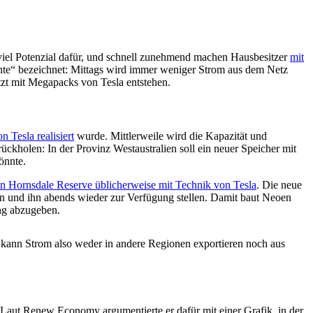
viel Potenzial dafür, und schnell zunehmend machen Hausbesitzer
mit
-Ente“ bezeichnet: Mittags wird immer weniger Strom aus dem Netz
etzt mit Megapacks von Tesla entstehen.
 Tesla realisiert
wurde. Mittlerweile wird die Kapazität und
kholen: In der Provinz Westaustralien soll ein neuer Speicher mit
önnte.
n Hornsdale Reserve üblicherweise mit Technik von Tesla
. Die neue
n und ihn abends wieder zur Verfügung stellen. Damit baut Neoen
ung abzugeben.
t, kann Strom also weder in andere Regionen exportieren noch aus
 Laut Renew Economy argumentierte er dafür mit einer Grafik, in der