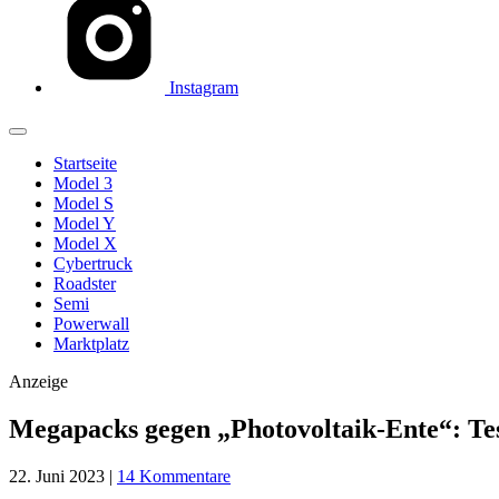
Instagram
Startseite
Model 3
Model S
Model Y
Model X
Cybertruck
Roadster
Semi
Powerwall
Marktplatz
Anzeige
Megapacks gegen „Photovoltaik-Ente“: Tes
22. Juni 2023
|
14 Kommentare