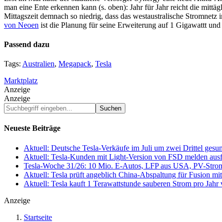
man eine Ente erkennen kann (s. oben): Jahr für Jahr reicht die mitt
Mittagszeit demnach so niedrig, dass das westaustralische Stromnetz 
von Neoen
ist die Planung für seine Erweiterung auf 1 Gigawattt un
Passend dazu
Tags:
Australien
,
Megapack
,
Tesla
Marktplatz
Anzeige
Anzeige
Suchbegriff
eingeben...
Neueste Beiträge
Aktuell: Deutsche Tesla-Verkäufe im Juli um zwei Drittel ges
Aktuell: Tesla-Kunden mit Light-Version von FSD melden au
Tesla-Woche 31/26: 10 Mio. E-Autos, LFP aus USA, PV-Stro
Aktuell: Tesla prüft angeblich China-Abspaltung für Fusion 
Aktuell: Tesla kauft 1 Terawattstunde sauberen Strom pro Jahr
Anzeige
Startseite