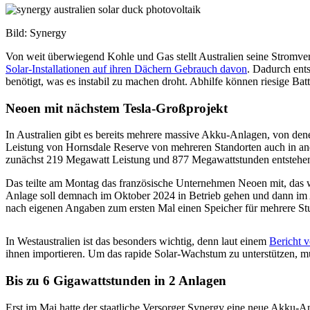
Bild: Synergy
Von weit überwiegend Kohle und Gas stellt Australien seine Stromve
Solar-Installationen auf ihren Dächern Gebrauch davon
. Dadurch ent
benötigt, was es instabil zu machen droht. Abhilfe können riesige Bat
Neoen mit nächstem Tesla-Großprojekt
In Australien gibt es bereits mehrere massive Akku-Anlagen, von den
Leistung von Hornsdale Reserve von mehreren Standorten auch in ande
zunächst 219 Megawatt Leistung und 877 Megawattstunden entstehen
Das teilte am Montag das französische Unternehmen Neoen mit, das we
Anlage soll demnach im Oktober 2024 in Betrieb gehen und dann im A
nach eigenen Angaben zum ersten Mal einen Speicher für mehrere Stun
In Westaustralien ist das besonders wichtig, denn laut einem
Bericht
ihnen importieren. Um das rapide Solar-Wachstum zu unterstützen, mü
Bis zu 6 Gigawattstunden in 2 Anlagen
Erst im Mai hatte der staatliche Versorger Synergy eine neue Akku-A