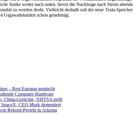
ägliche Senke weiter nach unten, bevor die Nachfrage nach Strom abends
instabil zu werden droht. Vielleicht deshalb soll der neue Tesla-Speic
d 4 Gigawattstunden schon genehmigt.
unken – Rest Europas gemischt
sfallende Computer-Hardware
m, China-Gerüchte, NHTSA prüft
mit SpaceX, CEO Musk dementiert
 von Rekord-Projekt in Arizona