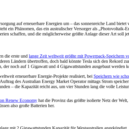
rsorgung auf erneuerbare Energien um – das sonnenreiche Land bietet 
steht ein Phänomen, das ein australischer Versorger als „Photovoltaik
terien schaffen, und die möglicherweise größte Anlage dieser Art soll j
en die erste und
lange Zeit weltweit größte mit Powerpack-Speichern von
ren Ländern übertroffen, doch bald könnte Tesla sich den Rekord zurüc
, der noch auf 1 Gigawatt und 4 Gigawattstunden ausgebaut werden k
ltweit erneuerbare Energie-Projekte realisiert, bei
Speichern wie scho
uftrag des Australian Energy Market Operator mittags Strom speicher
den – die Kapazität reicht aus, um vier Stunden lang die volle Leist
 von Renew Economy
hat die Provinz das größte isolierte Netz der Wel
ssen also große Batterien her.
nlage mit 2 Gigawattstunden Kapazität für Westaustralien angekündigt.