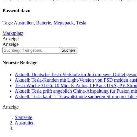
Passend dazu
Tags:
Australien
,
Batterie
,
Megapack
,
Tesla
Marktplatz
Anzeige
Anzeige
Suchbegriff
eingeben...
Neueste Beiträge
Aktuell: Deutsche Tesla-Verkäufe im Juli um zwei Drittel ges
Aktuell: Tesla-Kunden mit Light-Version von FSD melden au
Tesla-Woche 31/26: 10 Mio. E-Autos, LFP aus USA, PV-Stro
Aktuell: Tesla prüft angeblich China-Abspaltung für Fusion 
Aktuell: Tesla kauft 1 Terawattstunde sauberen Strom pro Jahr
Anzeige
Startseite
Australien