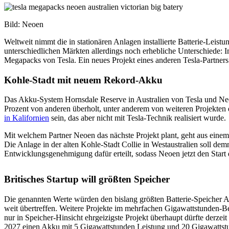
Bild: Neoen
Weltweit nimmt die in stationären Anlagen installierte Batterie-Leist
unterschiedlichen Märkten allerdings noch erhebliche Unterschiede
Megapacks von Tesla. Ein neues Projekt eines anderen Tesla-Partners
Kohle-Stadt mit neuem Rekord-Akku
Das Akku-System Hornsdale Reserve in Australien von Tesla und Neoe
Prozent von anderen überholt, unter anderem von weiteren Projekten 
in Kalifornien
sein, das aber nicht mit Tesla-Technik realisiert wurde.
Mit welchem Partner Neoen das nächste Projekt plant, geht aus eine
Die Anlage in der alten Kohle-Stadt Collie in Westaustralien soll d
Entwicklungsgenehmigung dafür erteilt, sodass Neoen jetzt den Start
Britisches Startup will größten Speicher
Die genannten Werte würden den bislang größten Batterie-Speicher Au
weit übertreffen. Weitere Projekte im mehrfachen Gigawattstunden-Be
nur in Speicher-Hinsicht ehrgeizigste Projekt überhaupt dürfte derze
2027 einen Akku mit 5 Gigawattstunden Leistung und 20 Gigawattstun