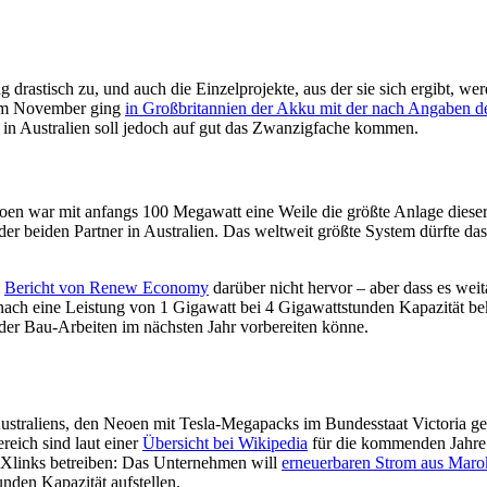
ung drastisch zu, und auch die Einzelprojekte, aus der sie sich ergibt,
: Im November ging
in Großbritannien der Akku mit der nach Angaben de
 in Australien soll jedoch auf gut das Zwanzigfache kommen.
n war mit anfangs 100 Megawatt eine Weile die größte Anlage dieser 
der beiden Partner in Australien. Das weltweit größte System dürfte da
m
Bericht von Renew Economy
darüber nicht hervor – aber dass es weitau
emnach eine Leistung von 1 Gigawatt bei 4 Gigawattstunden Kapazität 
 der Bau-Arbeiten im nächsten Jahr vorbereiten könne.
straliens, den Neoen mit Tesla-Megapacks im Bundesstaat Victoria geb
reich sind laut einer
Übersicht bei Wikipedia
für die kommenden Jahre g
it Xlinks betreiben: Das Unternehmen will
erneuerbaren Strom aus Maro
den Kapazität aufstellen.