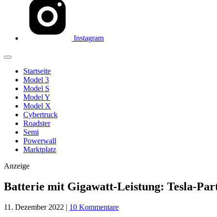
Instagram
Startseite
Model 3
Model S
Model Y
Model X
Cybertruck
Roadster
Semi
Powerwall
Marktplatz
Anzeige
Batterie mit Gigawatt-Leistung: Tesla-Par
11. Dezember 2022
|
10 Kommentare