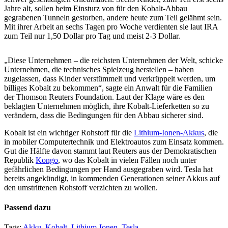
Jahre alt, sollen beim Einsturz von für den Kobalt-Abbau
gegrabenen Tunneln gestorben, andere heute zum Teil gelähmt sein.
Mit ihrer Arbeit an sechs Tagen pro Woche verdienten sie laut IRA
zum Teil nur 1,50 Dollar pro Tag und meist 2-3 Dollar.
„Diese Unternehmen ­– die reichsten Unternehmen der Welt, schicke
Unternehmen, die technisches Spielzeug herstellen – haben
zugelassen, dass Kinder verstümmelt und verkrüppelt werden, um
billiges Kobalt zu bekommen“, sagte ein Anwalt für die Familien
der Thomson Reuters Foundation. Laut der Klage wäre es den
beklagten Unternehmen möglich, ihre Kobalt-Lieferketten so zu
verändern, dass die Bedingungen für den Abbau sicherer sind.
Kobalt ist ein wichtiger Rohstoff für die
Lithium-Ionen-Akkus
, die
in mobiler Computertechnik und Elektroautos zum Einsatz kommen.
Gut die Hälfte davon stammt laut Reuters aus der Demokratischen
Republik
Kongo
, wo das Kobalt in vielen Fällen noch unter
gefährlichen Bedingungen per Hand ausgegraben wird. Tesla hat
bereits angekündigt, in kommenden Generationen seiner Akkus auf
den umstrittenen Rohstoff verzichten zu wollen.
Passend dazu
Tags:
Akku
,
Kobalt
,
Lithium-Ionen
,
Tesla