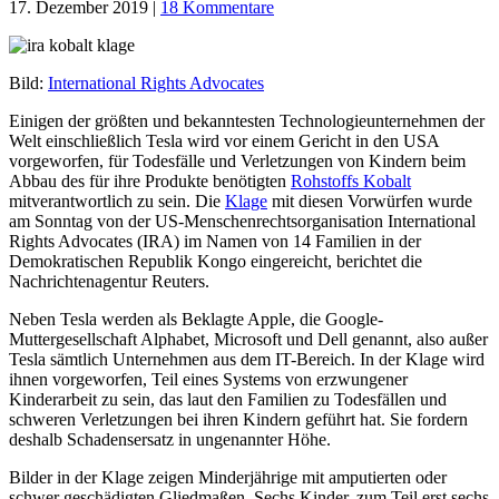
17. Dezember 2019
|
18 Kommentare
Bild:
International Rights Advocates
Einigen der größten und bekanntesten Technologieunternehmen der
Welt einschließlich Tesla wird vor einem Gericht in den USA
vorgeworfen, für Todesfälle und Verletzungen von Kindern beim
Abbau des für ihre Produkte benötigten
Rohstoffs Kobalt
mitverantwortlich zu sein. Die
Klage
mit diesen Vorwürfen wurde
am Sonntag von der US-Menschenrechtsorganisation International
Rights Advocates (IRA) im Namen von 14 Familien in der
Demokratischen Republik Kongo eingereicht, berichtet die
Nachrichtenagentur Reuters.
Neben Tesla werden als Beklagte Apple, die Google-
Muttergesellschaft Alphabet, Microsoft und Dell genannt, also außer
Tesla sämtlich Unternehmen aus dem IT-Bereich. In der Klage wird
ihnen vorgeworfen, Teil eines Systems von erzwungener
Kinderarbeit zu sein, das laut den Familien zu Todesfällen und
schweren Verletzungen bei ihren Kindern geführt hat. Sie fordern
deshalb Schadensersatz in ungenannter Höhe.
Bilder in der Klage zeigen Minderjährige mit amputierten oder
schwer geschädigten Gliedmaßen. Sechs Kinder, zum Teil erst sechs