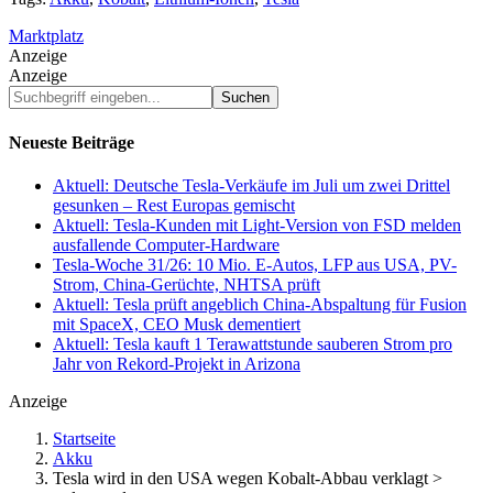
Marktplatz
Anzeige
Anzeige
Suchbegriff
eingeben...
Neueste Beiträge
Aktuell: Deutsche Tesla-Verkäufe im Juli um zwei Drittel
gesunken – Rest Europas gemischt
Aktuell: Tesla-Kunden mit Light-Version von FSD melden
ausfallende Computer-Hardware
Tesla-Woche 31/26: 10 Mio. E-Autos, LFP aus USA, PV-
Strom, China-Gerüchte, NHTSA prüft
Aktuell: Tesla prüft angeblich China-Abspaltung für Fusion
mit SpaceX, CEO Musk dementiert
Aktuell: Tesla kauft 1 Terawattstunde sauberen Strom pro
Jahr von Rekord-Projekt in Arizona
Anzeige
Startseite
Akku
Tesla wird in den USA wegen Kobalt-Abbau verklagt >