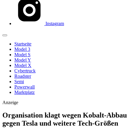
Instagram
Startseite
Model 3
Model S
Model Y
Model X
Cybertruck
Roadster
Semi
Powerwall
Marktplatz
Anzeige
Organisation klagt wegen Kobalt-Abbau
gegen Tesla und weitere Tech-Größen