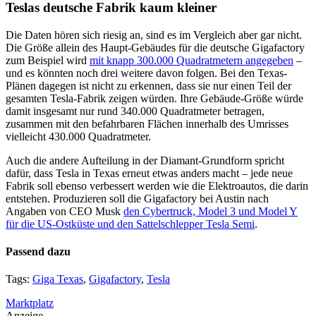
Teslas deutsche Fabrik kaum kleiner
Die Daten hören sich riesig an, sind es im Vergleich aber gar nicht.
Die Größe allein des Haupt-Gebäudes für die deutsche Gigafactory
zum Beispiel wird
mit knapp 300.000 Quadratmetern angegeben
–
und es könnten noch drei weitere davon folgen. Bei den Texas-
Plänen dagegen ist nicht zu erkennen, dass sie nur einen Teil der
gesamten Tesla-Fabrik zeigen würden. Ihre Gebäude-Größe würde
damit insgesamt nur rund 340.000 Quadratmeter betragen,
zusammen mit den befahrbaren Flächen innerhalb des Umrisses
vielleicht 430.000 Quadratmeter.
Auch die andere Aufteilung in der Diamant-Grundform spricht
dafür, dass Tesla in Texas erneut etwas anders macht – jede neue
Fabrik soll ebenso verbessert werden wie die Elektroautos, die darin
entstehen. Produzieren soll die Gigafactory bei Austin nach
Angaben von CEO Musk
den Cybertruck, Model 3 und Model Y
für die US-Ostküste und den Sattelschlepper Tesla Semi
.
Passend dazu
Tags:
Giga Texas
,
Gigafactory
,
Tesla
Marktplatz
Anzeige