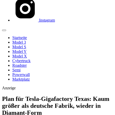
Instagram
Startseite
Model 3
Model S
Model Y
Model X
Cybertruck
Roadster
Semi
Powerwall
Marktplatz
Anzeige
Plan für Tesla-Gigafactory Texas: Kaum
größer als deutsche Fabrik, wieder in
Diamant-Form