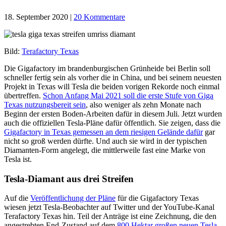
18. September 2020
|
20 Kommentare
Bild:
Terafactory Texas
Die Gigafactory im brandenburgischen Grünheide bei Berlin soll
schneller fertig sein als vorher die in China, und bei seinem neuesten
Projekt in Texas will Tesla die beiden vorigen Rekorde noch einmal
übertreffen.
Schon Anfang Mai 2021 soll die erste Stufe von Giga
Texas nutzungsbereit sein
, also weniger als zehn Monate nach
Beginn der ersten Boden-Arbeiten dafür in diesem Juli. Jetzt wurden
auch die offiziellen Tesla-Pläne dafür öffentlich. Sie zeigen, dass die
Gigafactory in Texas gemessen an dem riesigen Gelände dafür
gar
nicht so groß werden dürfte. Und auch sie wird in der typischen
Diamanten-Form angelegt, die mittlerweile fast eine Marke von
Tesla ist.
Tesla-Diamant aus drei Streifen
Auf die
Veröffentlichung der Pläne
für die Gigafactory Texas
wiesen jetzt Tesla-Beobachter auf Twitter und der YouTube-Kanal
Terafactory Texas hin. Teil der Anträge ist eine Zeichnung, die den
angestrebten End-Zustand auf dem
800 Hektar großen neuen Tesla-