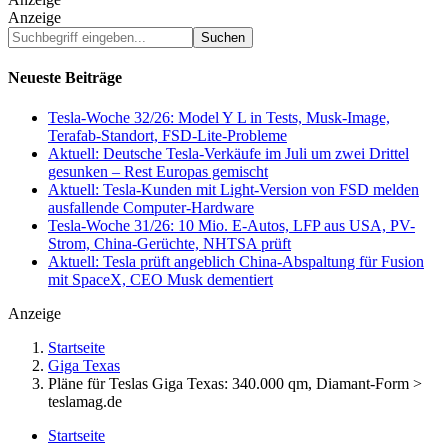
Anzeige
Suchbegriff
eingeben...
Neueste Beiträge
Tesla-Woche 32/26: Model Y L in Tests, Musk-Image,
Terafab-Standort, FSD-Lite-Probleme
Aktuell: Deutsche Tesla-Verkäufe im Juli um zwei Drittel
gesunken – Rest Europas gemischt
Aktuell: Tesla-Kunden mit Light-Version von FSD melden
ausfallende Computer-Hardware
Tesla-Woche 31/26: 10 Mio. E-Autos, LFP aus USA, PV-
Strom, China-Gerüchte, NHTSA prüft
Aktuell: Tesla prüft angeblich China-Abspaltung für Fusion
mit SpaceX, CEO Musk dementiert
Anzeige
Startseite
Giga Texas
Pläne für Teslas Giga Texas: 340.000 qm, Diamant-Form >
teslamag.de
Startseite