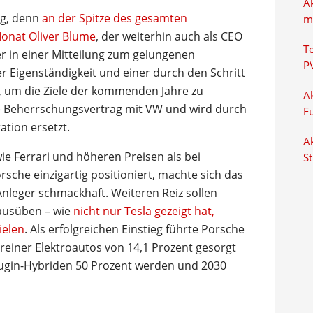
A
ng, denn
an der Spitze des gesamten
m
Monat Oliver Blume
, der weiterhin auch als CEO
T
r in einer Mitteilung zum gelungenen
P
 Eigenständigkeit und einer durch den Schritt
, um die Ziele der kommenden Jahre zu
Ak
e Beherrschungsvertrag mit VW und wird durch
F
tion ersetzt.
Ak
e Ferrari und höheren Preisen als bei
S
che einzigartig positioniert, machte sich das
leger schmackhaft. Weiteren Reiz sollen
ausüben – wie
nicht nur Tesla gezeigt hat,
ielen
. Als erfolgreichen Einstieg führte Porsche
 reiner Elektroautos von 14,1 Prozent gesorgt
 Plugin-Hybriden 50 Prozent werden und 2030