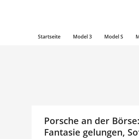
Zum
Skip
Zum
Inhalt
to
Inhalt
wechseln
main
wechseln
content
Startseite
Model 3
Model S
M
Porsche an der Börse:
Fantasie gelungen, S