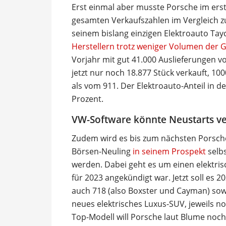
Erst einmal aber musste Porsche im ers
gesamten Verkaufszahlen im Vergleich 
seinem bislang einzigen Elektroauto Ta
Herstellern trotz weniger Volumen der 
Vorjahr mit gut 41.000 Auslieferungen v
jetzt nur noch 18.877 Stück verkauft, 10
als vom 911. Der Elektroauto-Anteil in d
Prozent.
VW-Software könnte Neustarts v
Zudem wird es bis zum nächsten Porsche
Börsen-Neuling
in seinem Prospekt
selbs
werden. Dabei geht es um einen elektri
für 2023 angekündigt war. Jetzt soll e
auch 718 (also Boxster und Cayman) sowi
neues elektrisches Luxus-SUV, jeweils 
Top-Modell will Porsche laut Blume noc