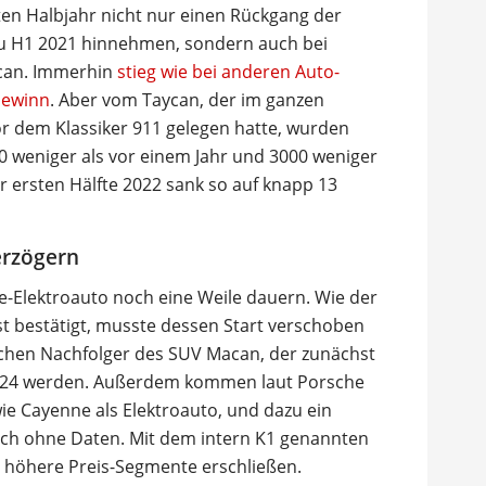
ten Halbjahr nicht nur einen Rückgang der
zu H1 2021 hinnehmen, sondern auch bei
ycan. Immerhin
stieg wie bei anderen Auto-
Gewinn
. Aber vom Taycan, der im ganzen
or dem Klassiker 911 gelegen hatte, wurden
00 weniger als vor einem Jahr und 3000 weniger
er ersten Hälfte 2022 sank so auf knapp 13
erzögern
-Elektroauto noch eine Weile dauern. Wie der
t bestätigt, musste dessen Start verschoben
schen Nachfolger des SUV Macan, der zunächst
s 2024 werden. Außerdem kommen laut Porsche
e Cayenne als Elektroauto, und dazu ein
noch ohne Daten. Mit dem intern K1 genannten
h höhere Preis-Segmente erschließen.