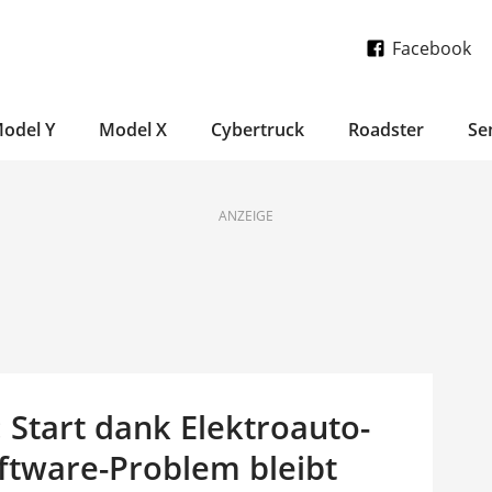
Facebook
odel Y
Model X
Cybertruck
Roadster
Se
ANZEIGE
 Start dank Elektroauto-
oftware-Problem bleibt