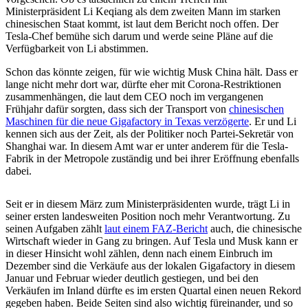
Ministerpräsident Li Keqiang als dem zweiten Mann im starken
chinesischen Staat kommt, ist laut dem Bericht noch offen. Der
Tesla-Chef bemühe sich darum und werde seine Pläne auf die
Verfügbarkeit von Li abstimmen.
Schon das könnte zeigen, für wie wichtig Musk China hält. Dass er
lange nicht mehr dort war, dürfte eher mit Corona-Restriktionen
zusammenhängen, die laut dem CEO noch im vergangenen
Frühjahr dafür sorgten, dass sich der Transport von
chinesischen
Maschinen für die neue Gigafactory in Texas verzögerte
. Er und Li
kennen sich aus der Zeit, als der Politiker noch Partei-Sekretär von
Shanghai war. In diesem Amt war er unter anderem für die Tesla-
Fabrik in der Metropole zuständig und bei ihrer Eröffnung ebenfalls
dabei.
Seit er in diesem März zum Ministerpräsidenten wurde, trägt Li in
seiner ersten landesweiten Position noch mehr Verantwortung. Zu
seinen Aufgaben zählt
laut einem FAZ-Bericht
auch, die chinesische
Wirtschaft wieder in Gang zu bringen. Auf Tesla und Musk kann er
in dieser Hinsicht wohl zählen, denn nach einem Einbruch im
Dezember sind die Verkäufe aus der lokalen Gigafactory in diesem
Januar und Februar wieder deutlich gestiegen, und bei den
Verkäufen im Inland dürfte es im ersten Quartal einen neuen Rekord
gegeben haben. Beide Seiten sind also wichtig füreinander, und so