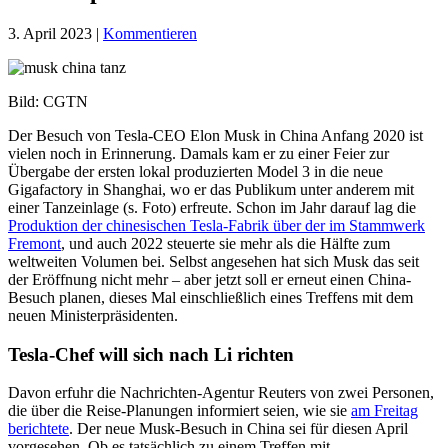
3. April 2023
|
Kommentieren
Bild: CGTN
Der Besuch von Tesla-CEO Elon Musk in China Anfang 2020 ist
vielen noch in Erinnerung. Damals kam er zu einer Feier zur
Übergabe der ersten lokal produzierten Model 3 in die neue
Gigafactory in Shanghai, wo er das Publikum unter anderem mit
einer Tanzeinlage (s. Foto) erfreute. Schon im Jahr darauf lag die
Produktion der chinesischen Tesla-Fabrik über der im Stammwerk
Fremont
, und auch 2022 steuerte sie mehr als die Hälfte zum
weltweiten Volumen bei. Selbst angesehen hat sich Musk das seit
der Eröffnung nicht mehr – aber jetzt soll er erneut einen China-
Besuch planen, dieses Mal einschließlich eines Treffens mit dem
neuen Ministerpräsidenten.
Tesla-Chef will sich nach Li richten
Davon erfuhr die Nachrichten-Agentur Reuters von zwei Personen,
die über die Reise-Planungen informiert seien, wie sie
am Freitag
berichtete
. Der neue Musk-Besuch in China sei für diesen April
vorgesehen. Ob es tatsächlich zu einem Treffen mit