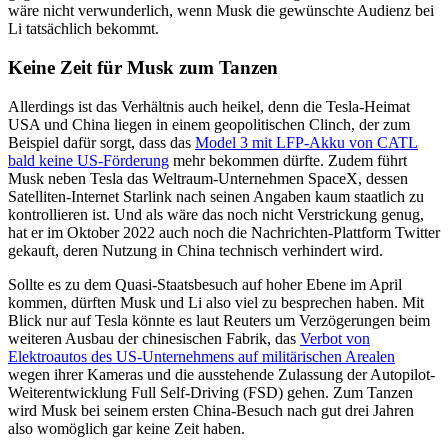
wäre nicht verwunderlich, wenn Musk die gewünschte Audienz bei
Li tatsächlich bekommt.
Keine Zeit für Musk zum Tanzen
Allerdings ist das Verhältnis auch heikel, denn die Tesla-Heimat
USA und China liegen in einem geopolitischen Clinch, der zum
Beispiel dafür sorgt, dass das
Model 3 mit LFP-Akku von CATL
bald keine US-Förderung
mehr bekommen dürfte. Zudem führt
Musk neben Tesla das Weltraum-Unternehmen SpaceX, dessen
Satelliten-Internet Starlink nach seinen Angaben kaum staatlich zu
kontrollieren ist. Und als wäre das noch nicht Verstrickung genug,
hat er im Oktober 2022 auch noch die Nachrichten-Plattform Twitter
gekauft, deren Nutzung in China technisch verhindert wird.
Sollte es zu dem Quasi-Staatsbesuch auf hoher Ebene im April
kommen, dürften Musk und Li also viel zu besprechen haben. Mit
Blick nur auf Tesla könnte es laut Reuters um Verzögerungen beim
weiteren Ausbau der chinesischen Fabrik, das
Verbot von
Elektroautos des US-Unternehmens auf militärischen Arealen
wegen ihrer Kameras und die ausstehende Zulassung der Autopilot-
Weiterentwicklung Full Self-Driving (FSD) gehen. Zum Tanzen
wird Musk bei seinem ersten China-Besuch nach gut drei Jahren
also womöglich gar keine Zeit haben.