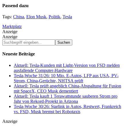
Passend dazu
Tags:
China
,
Elon Musk
,
Politik
,
Tesla
Marktplatz
Anzeige
Anzeige
Suchbegriff
eingeben...
Neueste Beiträge
Aktuell: Tesla-Kunden mit Light-Version von FSD melden
ausfallende Computer-Hardware
Tesla-Woche 31/26: 10 Mio. E-Autos, LFP aus USA, PV-
Strom, China-Gerüchte, NHTSA prüft
Aktuell: Tesla prüft angeblich China-Abspaltung für Fusion
mit SpaceX, CEO Musk dementiert
Aktuell: Tesla kauft 1 Terawattstunde sauberen Strom pro
Jahr von Rekord-Projekt in Arizona
Tesla-Woche 30/26: Starlink in Autos, Restwert, Frankreich
vs. FSD, Musk bremst bei Robotaxis
Anzeige