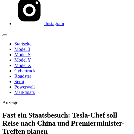
Instagram
Startseite
Model 3
Model S
Model Y
Model X
Cybertruck
Roadster
Semi
Powerwall
Marktplatz
Anzeige
Fast ein Staatsbesuch: Tesla-Chef soll
Reise nach China und Premierminister-
Treffen planen