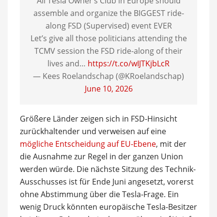
All Tesla Owner’s Club in Europe should
assemble and organize the BIGGEST ride-
along FSD (Supervised) event EVER
Let’s give all those politicians attending the
TCMV session the FSD ride-along of their
lives and…
https://t.co/wIJTKjbLcR
— Kees Roelandschap (@KRoelandschap)
June 10, 2026
Größere Länder zeigen sich in FSD-Hinsicht
zurückhaltender und verweisen auf eine
mögliche Entscheidung auf EU-Ebene
, mit der
die Ausnahme zur Regel in der ganzen Union
werden würde. Die nächste Sitzung des Technik-
Ausschusses ist für Ende Juni angesetzt, vorerst
ohne Abstimmung über die Tesla-Frage. Ein
wenig Druck könnten europäische Tesla-Besitzer