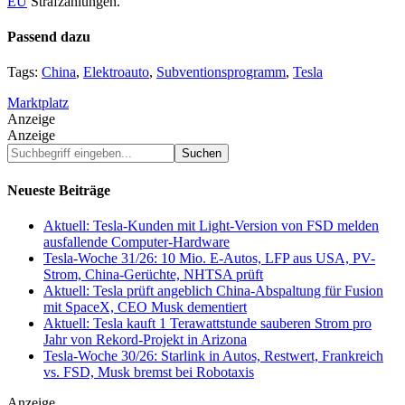
EU
Strafzahlungen.
Passend dazu
Tags:
China
,
Elektroauto
,
Subventionsprogramm
,
Tesla
Marktplatz
Anzeige
Anzeige
Suchbegriff
eingeben...
Neueste Beiträge
Aktuell: Tesla-Kunden mit Light-Version von FSD melden
ausfallende Computer-Hardware
Tesla-Woche 31/26: 10 Mio. E-Autos, LFP aus USA, PV-
Strom, China-Gerüchte, NHTSA prüft
Aktuell: Tesla prüft angeblich China-Abspaltung für Fusion
mit SpaceX, CEO Musk dementiert
Aktuell: Tesla kauft 1 Terawattstunde sauberen Strom pro
Jahr von Rekord-Projekt in Arizona
Tesla-Woche 30/26: Starlink in Autos, Restwert, Frankreich
vs. FSD, Musk bremst bei Robotaxis
Anzeige