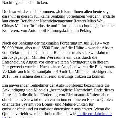
Nachfrage danach drücken.
Doch so wird es nicht kommen: „Ich kann Ihnen allen heute sagen,
dass wir in diesem Juli keine Senkung vornehmen werden“, erklärte
laut einem Bericht der Nachrichtenagentur Reuters Miao Wei,
Chinas Minister für Industrie und Informationstechnologie, bei einer
Konferenz von Automobil-Führungskräften in Peking.
Nach der Senkung der maximalen Förderung im Juli 2019 – von
50.000 Yuan, also rund 6500 Euro, auf die Hälfte – war der Absatz
von Elektroautos in China laut Reuters erstmals seit zwei Jahren
zurückgegangen. Minister Wei räumte ein, dass durch die
Entscheidung Ängste vor einer weiteren Verringerung in diesem
Jahr geweckt wurden. Nach seinen Angaben waren die Elektroauto-
Verkäufe auch im Gesamtjahr 2019 mit 1,2 Millionen niedriger als
2018. Tesla schien diesem Trend allerdings trotzen zu können.
Ein anwesender Teilnehmer der Auto-Konferenz bezeichnete die
Ankündigung von Miao als „bestmögliche Nachricht“. Ende dieses
Jahres läuft die direkte Förderung von Elektroauto-Käufern aber
ohnehin aus. Sie wird durch ein an immer höheren Elektro-Quoten
orientiertes System von Bonus- und Malus-Punkten für
emissionsfreie und zu emissionsintensive Autos ersetzt. Wenn die
Quoten verfehlt werden, drohen ähnlich wie
ab diesem Jahr in der