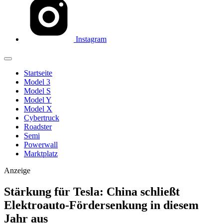
Instagram
Startseite
Model 3
Model S
Model Y
Model X
Cybertruck
Roadster
Semi
Powerwall
Marktplatz
Anzeige
Stärkung für Tesla: China schließt
Elektroauto-Fördersenkung in diesem
Jahr aus