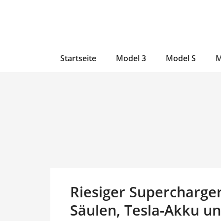
Zum
Skip
Zum
Inhalt
to
Inhalt
wechseln
main
wechseln
content
Startseite
Model 3
Model S
M
Riesiger Supercharger 
Säulen, Tesla-Akku un