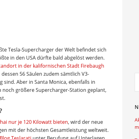
te Tesla-Supercharger der Welt befindet sich
rößte in den USA dürfte bald abgelöst werden.
tandort in der kalifornischen Stadt Firebaugh
, dessen 56 Säulen zudem sämtlich V3-
Su
g sind. Aber in Santa Monica, ebenfalls in
ei
len noch größere Supercharger-Station geplant,
st.
N
?
A
hai nur je 120 Kilowatt bieten
, wird der neue
m
igen mit der höchsten Gesamtleistung weltweit.
Blog Teslarati
unter Berufung auf Unterlagen