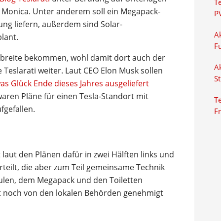
T
 Monica. Unter anderem soll ein Megapack-
P
tung liefern, außerdem sind Solar-
Ak
lant.
F
rbreite bekommen, wohl damit dort auch der
Ak
e Teslarati weiter. Laut CEO Elon Musk sollen
S
was Glück Ende dieses Jahres ausgeliefert
ren Pläne für einen Tesla-Standort mit
Te
fgefallen.
F
 laut den Plänen dafür in zwei Hälften links und
teilt, die aber zum Teil gemeinsame Technik
Säulen, dem Megapack und den Toiletten
st noch von den lokalen Behörden genehmigt