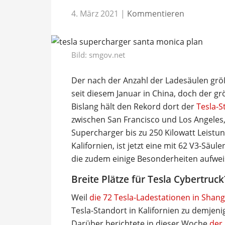
4. März 2021
|
Kommentieren
Bild: smgov.net
Der nach der Anzahl der Ladesäulen größ
seit diesem Januar in China, doch der g
Bislang hält den Rekord dort der
Tesla-S
zwischen San Francisco und Los Angeles
Supercharger bis zu 250 Kilowatt Leistun
Kalifornien, ist jetzt eine mit 62 V3-Säu
die zudem einige Besonderheiten aufwei
Breite Plätze für Tesla Cybertruck
Weil
die 72 Tesla-Ladestationen in Shang
Tesla-Standort in Kalifornien zu demjen
Darüber berichtete in dieser Woche
der 