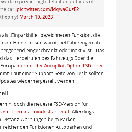
work to predict high-definition outlines of
the car.
pic.twitter.com/IdqwaGuzE2
theonly)
March 19, 2023
als „Einparkhilfe“ bezeichneten Funktion, die
h vor Hindernissen warnt, bei Fahrzeugen ab
bergehend eingeschränkt oder inaktiv ist“. Das
nd das Herbeirufen des Fahrzeugs über die
n Europa
nur mit der Autopilot-Option FSD oder
t. Laut einer Support-Seite von Tesla sollten
-Updates wiederhergestellt werden.
all
rhin, doch die neueste FSD-Version für
iesem Thema zumindest arbeitet
. Allerdings
den Distanz-Warnungen beim Parken
iter reichenden Funktionen Autoparken und