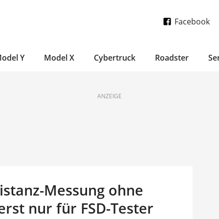
Facebook
odel Y
Model X
Cybertruck
Roadster
Se
ANZEIGE
Distanz-Messung ohne
erst nur für FSD-Tester