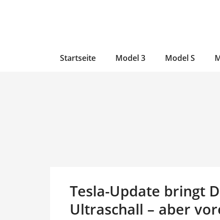
Zum
Skip
Zum
Inhalt
to
Inhalt
wechseln
main
wechseln
content
Startseite
Model 3
Model S
M
Tesla-Update bringt 
Ultraschall – aber vor