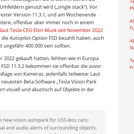
T
feldern genutzt wird („single stack“). Vor
P
ester Version 11.3.1, und am Wochenende
Ak
eitere, offenbar aber immer noch in einem
F
laut Tesla-CEO Elon Musk seit November 2022
ür die Autopilot-Option FSD bezahlt haben, auch
Ak
t ungefähr 400.000 sein sollten.
S
 2022 gekauft hatten, fehlten wie in Europa
Te
t FSD 11.3.2 bekommen sie offenbar die zuvor
F
lage von Kameras, jedenfalls teilweise: Laut
neuesten Beta-Software „Tesla Vision Park
rt visuell und akustisch auf Objekte in der
e new vision autopark for USS-less cars:
ual and audio alerts of surrounding objects.