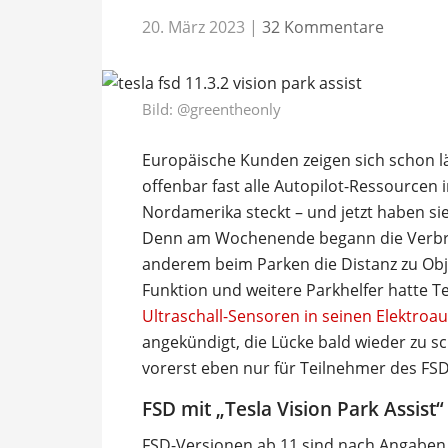
20. März 2023
|
32 Kommentare
Bild:
@greentheonly
Europäische Kunden zeigen sich schon l
offenbar fast alle Autopilot-Ressourcen 
Nordamerika steckt ­– und jetzt haben si
Denn am Wochenende begann die Verbrei
anderem beim Parken die Distanz zu Obje
Funktion und weitere Parkhelfer hatte 
Ultraschall-Sensoren in seinen Elektroa
angekündigt, die Lücke bald wieder zu sch
vorerst eben nur für Teilnehmer des FSD
FSD mit „Tesla Vision Park Assist“
FSD-Versionen ab 11 sind nach Angaben v