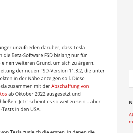
änger unzufrieden darüber, dass Tesla
in die Beta-Software FSD bislang nur für
e einen weiteren Grund, um sich zu ärgern.
tung der neuen FSD-Version 11.3.2, die unter
Su
kten in der Nähe anzeigen soll. Diese
ei
Tesla zusammen mit der
Abschaffung von
utos
ab Oktober 2022 ausgesetzt und
ließen. Jetzt scheint es so weit zu sein – aber
N
-Tests in den USA.
A
m
on Tesla zugleich die ersten, in denen die