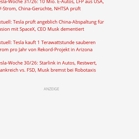
esla-Woche 31/26: 10 Mio. E-Autos, LFP aus USA,
V-Strom, China-Gerüchte, NHTSA prüft
tuell: Tesla prüft angeblich China-Abspaltung für
usion mit SpaceX, CEO Musk dementiert
tuell: Tesla kauft 1 Terawattstunde sauberen
trom pro Jahr von Rekord-Projekt in Arizona
sla-Woche 30/26: Starlink in Autos, Restwert,
rankreich vs. FSD, Musk bremst bei Robotaxis
ANZEIGE