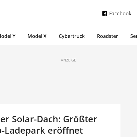
Facebook
odel Y
Model X
Cybertruck
Roadster
Se
ANZEIGE
er Solar-Dach: Größter
o-Ladepark eröffnet