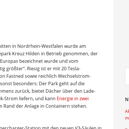
itten in Nordrhein-Westfalen wurde am
depark Kreuz Hilden in Betrieb genommen, der
 Europas bezeichnet wurde und vom
 größter“. Riesig ist er mit 20 Tesla-
Su
on Fastned sowie reichlich Wechselstrom-
ei
 sonst besonders: Der Park geht auf die
nehmens zurück, bietet Dächer über den Lade-
ik-Strom liefern, und kann
Energie in zwei
N
am Rand der Anlage in Containern stehen.
A
m
 Supercharger-Station mit den neuen V3-Säulen in