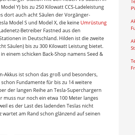
T
Model Y) bis zu 250 Kilowatt CCS-Ladeleistung
P
 es dort auch acht Säulen der Vorgänger-
Ak
esla Model S und Model X, die keine
Umrüstung
F
adenetz-Betreiber Fastned aus den
tationen in Deutschland. Hilden ist die zweite
Ak
cht Säulen) bis zu 300 Kilowatt Leistung bietet.
S
s in einem schicken Back-Shop namens Seed &
Te
F
-Akkus ist schon das groß und besonders,
t schon Fundamente für bis zu 14 weitere
ber der langen Reihe an Tesla-Superchargern
ür muss nur noch ein etwa 100 Meter langes
weil es der Last des ladenden Teslas nicht
atz wartet am Rand schon glänzend auf seinen