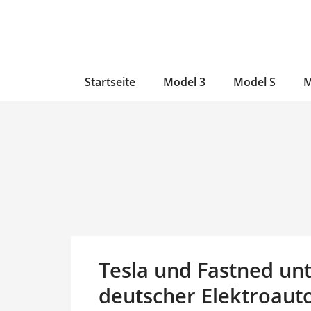
Zum
Skip
Zum
Inhalt
to
Inhalt
wechseln
main
wechseln
content
Startseite
Model 3
Model S
M
Tesla und Fastned unt
deutscher Elektroaut