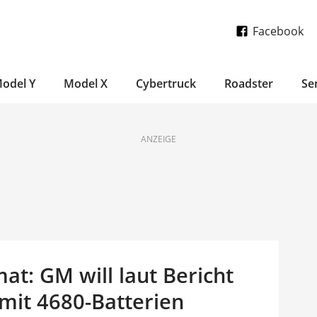
Facebook
odel Y
Model X
Cybertruck
Roadster
Se
ANZEIGE
at: GM will laut Bericht
mit 4680-Batterien