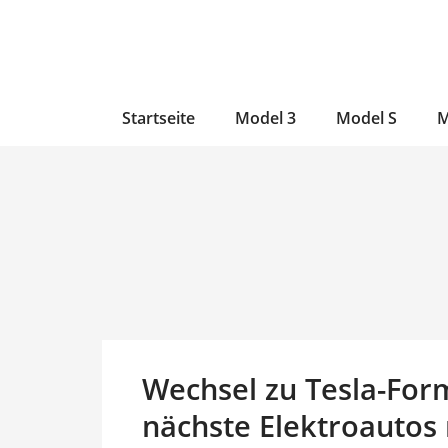
Zum
Skip
Zum
Inhalt
to
Inhalt
wechseln
main
wechseln
content
Startseite
Model 3
Model S
M
Wechsel zu Tesla-Form
nächste Elektroautos 