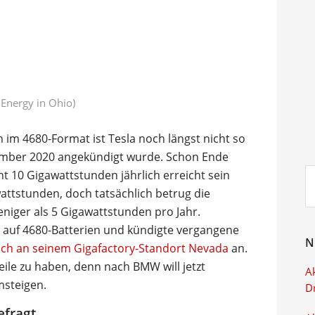
 Energy in Ohio)
 im 4680-Format ist Tesla noch längst nicht so
ptember 2020 angekündigt wurde. Schon Ende
Su
ont 10 Gigawattstunden jährlich erreicht sein
ei
attstunden, doch tatsächlich betrug die
iger als 5 Gigawattstunden pro Jahr.
 auf 4680-Batterien und kündigte vergangene
N
uch an seinem Gigafactory-Standort Nevada
an.
eile zu haben, denn nach BMW will jetzt
Ak
msteigen.
D
efragt