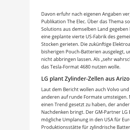
Davon erfuhr nach eigenen Angaben ve
Publikation The Elec. Über das Thema so
Solutions aus demselben Land gegeben 
eine geplante vierte US-Fabrik des geme
Stocken gerieten. Die zukünftige Elektro
bisherigen Pouch-Batterien ausgelegt, u
nicht abbringen lassen. Als „sehr wahrsc
das Tesla-Format 4680 nutzen wolle.
LG plant Zylinder-Zellen aus Ariz
Laut dem Bericht wollen auch Volvo und S
anderen auf runde Formate umsteigen. M
einen Trend gesetzt zu haben, der ander
Nachdenken bringt. Der GM-Partner LG E
mögliche Umplanung in den USA für Euro
Produktionsstätte für zylindrische Batt