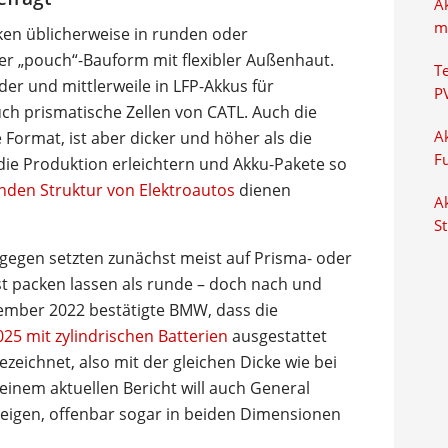
A
m
cken üblicherweise in runden oder
r „pouch“-Bauform mit flexibler Außenhaut.
T
der und mittlerweile in LFP-Akkus für
P
ch prismatische Zellen von CATL. Auch die
 Format, ist aber dicker und höher als die
Ak
F
 die Produktion erleichtern und Akku-Pakete so
genden Struktur von Elektroautos
dienen
Ak
S
gegen setzten zunächst meist auf Prisma- oder
ust packen lassen als runde – doch nach und
ember 2022 bestätigte BMW, dass die
25 mit zylindrischen Batterien
ausgestattet
ezeichnet, also mit der gleichen Dicke wie bei
einem aktuellen Bericht will auch General
eigen, offenbar sogar in beiden Dimensionen