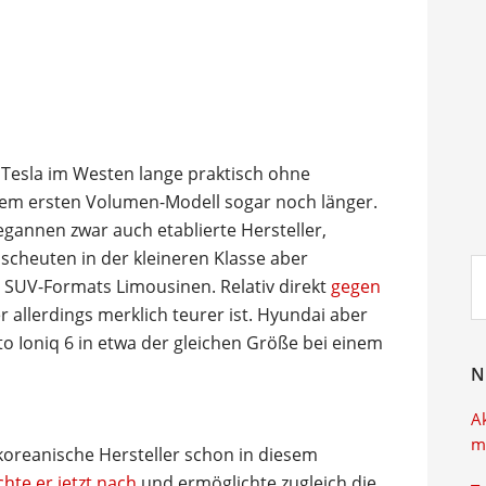
 Tesla im Westen lange praktisch ohne
dem ersten Volumen-Modell sogar noch länger.
gannen zwar auch etablierte Hersteller,
 scheuten in der kleineren Klasse aber
Su
 SUV-Formats Limousinen. Relativ direkt
gegen
ei
er allerdings merklich teurer ist. Hyundai aber
to Ioniq 6 in etwa der gleichen Größe bei einem
N
A
m
koreanische Hersteller schon in diesem
chte er jetzt nach
und ermöglichte zugleich die