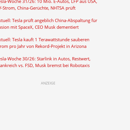
esla-Woche 31/26: 10 Mio. E-Autos, LFP aus USA,
V-Strom, China-Gerüchte, NHTSA prüft
tuell: Tesla prüft angeblich China-Abspaltung für
usion mit SpaceX, CEO Musk dementiert
tuell: Tesla kauft 1 Terawattstunde sauberen
trom pro Jahr von Rekord-Projekt in Arizona
sla-Woche 30/26: Starlink in Autos, Restwert,
rankreich vs. FSD, Musk bremst bei Robotaxis
ANZEIGE