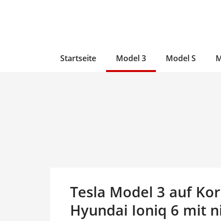
Zum
Skip
Zum
Inhalt
to
Inhalt
wechseln
main
wechseln
content
Startseite
Model 3
Model S
M
Tesla Model 3 auf Kor
Hyundai Ioniq 6 mit n