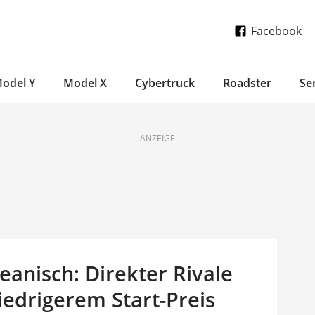
Facebook
odel Y
Model X
Cybertruck
Roadster
Se
ANZEIGE
eanisch: Direkter Rivale
iedrigerem Start-Preis