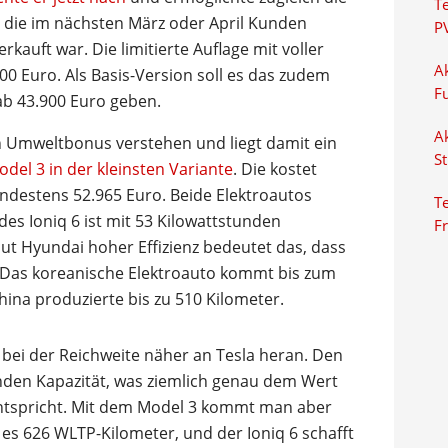
T
 6, die im nächsten März oder April Kunden
P
kauft war. Die limitierte Auflage mit voller
Ak
00 Euro. Als Basis-Version soll es das zudem
F
 ab 43.900 Euro geben.
Ak
n Umweltbonus verstehen und liegt damit ein
S
odel 3 in der kleinsten Variante
. Die kostet
ndestens 52.965 Euro. Beide Elektroautos
Te
es Ioniq 6 ist mit 53 Kilowattstunden
F
laut Hyundai hoher Effizienz bedeutet das, dass
: Das koreanische Elektroauto kommt bis zum
China produzierte bis zu 510 Kilometer.
bei der Reichweite näher an Tesla heran. Den
tunden Kapazität, was ziemlich genau dem Wert
entspricht. Mit dem Model 3 kommt man aber
d es 626 WLTP-Kilometer, und der Ioniq 6 schafft