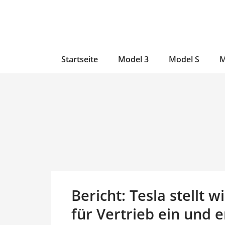
Zum
Skip
Zum
Inhalt
to
Inhalt
wechseln
main
wechseln
content
Startseite
Model 3
Model S
M
Bericht: Tesla stellt 
für Vertrieb ein und 