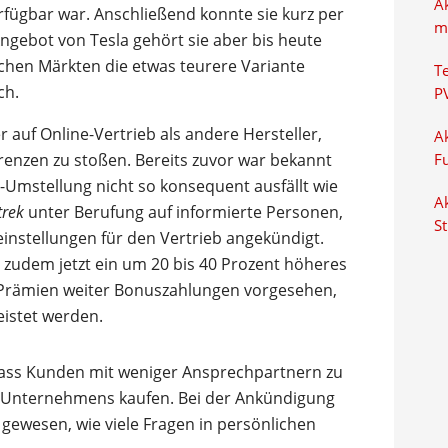
A
erfügbar war. Anschließend konnte sie kurz per
m
ngebot von Tesla gehört sie aber bis heute
schen Märkten die etwas teurere Variante
T
ch.
P
r auf Online-Vertrieb als andere Hersteller,
Ak
renzen zu stoßen. Bereits zuvor war bekannt
F
-Umstellung nicht so konsequent ausfällt wie
Ak
trek
unter Berufung auf informierte Personen,
S
instellungen für den Vertrieb angekündigt.
r zudem jetzt ein um 20 bis 40 Prozent höheres
Prämien weiter Bonuszahlungen vorgesehen,
eistet werden.
, dass Kunden mit weniger Ansprechpartnern zu
s Unternehmens kaufen. Bei der Ankündigung
r gewesen, wie viele Fragen in persönlichen