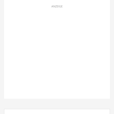
ANZEIGE
Suchbegriff