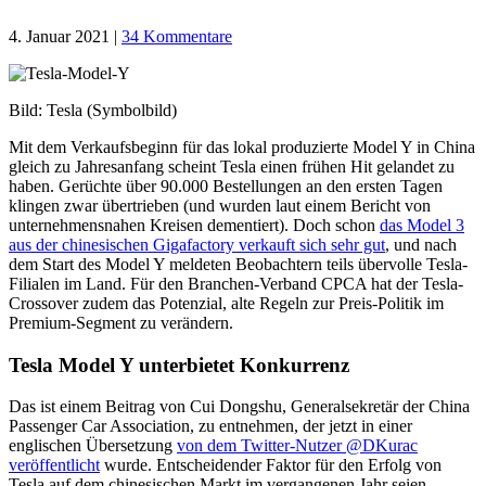
4. Januar 2021
|
34 Kommentare
Bild: Tesla (Symbolbild)
Mit dem Verkaufsbeginn für das lokal produzierte Model Y in China
gleich zu Jahresanfang scheint Tesla einen frühen Hit gelandet zu
haben. Gerüchte über 90.000 Bestellungen an den ersten Tagen
klingen zwar übertrieben (und wurden laut einem Bericht von
unternehmensnahen Kreisen dementiert). Doch schon
das Model 3
aus der chinesischen Gigafactory verkauft sich sehr gut
, und nach
dem Start des Model Y meldeten Beobachtern teils übervolle Tesla-
Filialen im Land. Für den Branchen-Verband CPCA hat der Tesla-
Crossover zudem das Potenzial, alte Regeln zur Preis-Politik im
Premium-Segment zu verändern.
Tesla Model Y unterbietet Konkurrenz
Das ist einem Beitrag von Cui Dongshu, Generalsekretär der China
Passenger Car Association, zu entnehmen, der jetzt in einer
englischen Übersetzung
von dem Twitter-Nutzer @DKurac
veröffentlicht
wurde. Entscheidender Faktor für den Erfolg von
Tesla auf dem chinesischen Markt im vergangenen Jahr seien