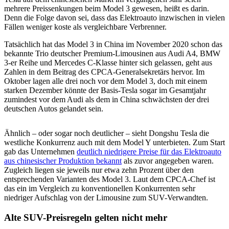
mehrere Preissenkungen beim Model 3 gewesen, heißt es darin.
Denn die Folge davon sei, dass das Elektroauto inzwischen in vielen
Fällen weniger koste als vergleichbare Verbrenner.
Tatsächlich hat das Model 3 in China im November 2020 schon das
bekannte Trio deutscher Premium-Limousinen aus Audi A4, BMW
3-er Reihe und Mercedes C-Klasse hinter sich gelassen, geht aus
Zahlen in dem Beitrag des CPCA-Generalsekretärs hervor. Im
Oktober lagen alle drei noch vor dem Model 3, doch mit einem
starken Dezember könnte der Basis-Tesla sogar im Gesamtjahr
zumindest vor dem Audi als dem in China schwächsten der drei
deutschen Autos gelandet sein.
Ähnlich – oder sogar noch deutlicher – sieht Dongshu Tesla die
westliche Konkurrenz auch mit dem Model Y unterbieten. Zum Start
gab das Unternehmen
deutlich niedrigere Preise für das Elektroauto
aus chinesischer Produktion bekannt
als zuvor angegeben waren.
Zugleich liegen sie jeweils nur etwa zehn Prozent über den
entsprechenden Varianten des Model 3. Laut dem CPCA-Chef ist
das ein im Vergleich zu konventionellen Konkurrenten sehr
niedriger Aufschlag von der Limousine zum SUV-Verwandten.
Alte SUV-Preisregeln gelten nicht mehr