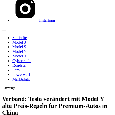
Instagram
Startseite
Model 3
Model S
Model Y
Model X
Cybertruck
Roadster
Semi
Powerwall
Marktplatz
Anzeige
Verband: Tesla verändert mit Model Y
alte Preis-Regeln für Premium-Autos in
China