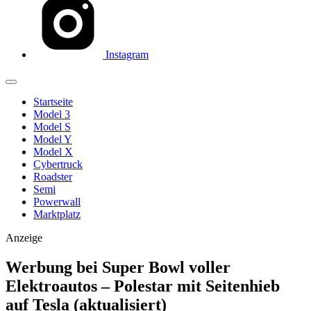
Instagram
Startseite
Model 3
Model S
Model Y
Model X
Cybertruck
Roadster
Semi
Powerwall
Marktplatz
Anzeige
Werbung bei Super Bowl voller
Elektroautos – Polestar mit Seitenhieb
auf Tesla (aktualisiert)