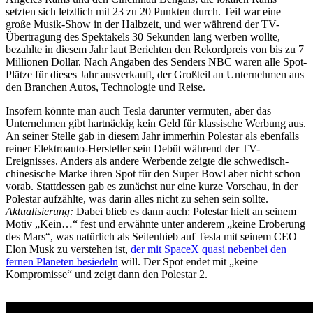
setzten sich letztlich mit 23 zu 20 Punkten durch. Teil war eine
große Musik-Show in der Halbzeit, und wer während der TV-
Übertragung des Spektakels 30 Sekunden lang werben wollte,
bezahlte in diesem Jahr laut Berichten den Rekordpreis von bis zu 7
Millionen Dollar. Nach Angaben des Senders NBC waren alle Spot-
Plätze für dieses Jahr ausverkauft, der Großteil an Unternehmen aus
den Branchen Autos, Technologie und Reise.
Insofern könnte man auch Tesla darunter vermuten, aber das
Unternehmen gibt hartnäckig kein Geld für klassische Werbung aus.
An seiner Stelle gab in diesem Jahr immerhin Polestar als ebenfalls
reiner Elektroauto-Hersteller sein Debüt während der TV-
Ereignisses. Anders als andere Werbende zeigte die schwedisch-
chinesische Marke ihren Spot für den Super Bowl aber nicht schon
vorab. Stattdessen gab es zunächst nur eine kurze Vorschau, in der
Polestar aufzählte, was darin alles nicht zu sehen sein sollte.
Aktualisierung:
Dabei blieb es dann auch: Polestar hielt an seinem
Motiv „Kein…“ fest und erwähnte unter anderem „keine Eroberung
des Mars“, was natürlich als Seitenhieb auf Tesla mit seinem CEO
Elon Musk zu verstehen ist,
der mit SpaceX quasi nebenbei den
fernen Planeten besiedeln
will. Der Spot endet mit „keine
Kompromisse“ und zeigt dann den Polestar 2.