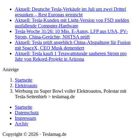
Aktuell: Deutsche Tesla-Verkäufe im Juli um zwei Drittel
gesunken – Rest Europas gemischt
Aktuell: Tesla-Kunden mit Light-Version von FSD melden
ausfallende Computer-Hardware
Tesla-Woche 31/26: 10 Mio. E-Autos, LFP aus USA, PV-
Strom, China-Gerüchte, NHTSA prüft
Aktuell: Tesla prüft angeblich China-Abspaltung für Fusion
mit SpaceX, CEO Musk dementiert
Aktuell: Tesla kauft 1 Terawattstunde sauberen Strom pro
Jahr von Rekord-Projekt in Arizona
Anzeige
Startseite
Elektroauto
Werbung zu Super Bowl voller Elektroautos, Polestar mit
Tesla-Seitenhieb > teslamag.de
Startseite
Datenschutz
Impressum
Archiv
Copyright © 2026 · Teslamag.de