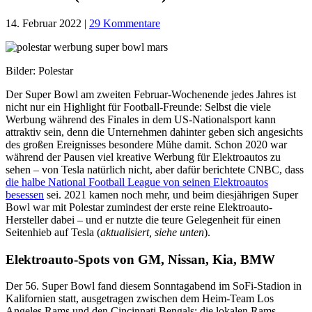
14. Februar 2022
|
29 Kommentare
Bilder: Polestar
Der Super Bowl am zweiten Februar-Wochenende jedes Jahres ist
nicht nur ein Highlight für Football-Freunde: Selbst die viele
Werbung während des Finales in dem US-Nationalsport kann
attraktiv sein, denn die Unternehmen dahinter geben sich angesichts
des großen Ereignisses besondere Mühe damit. Schon 2020 war
während der Pausen viel kreative Werbung für Elektroautos zu
sehen – von Tesla natürlich nicht, aber dafür berichtete CNBC, dass
die halbe National Football League von seinen Elektroautos
besessen
sei. 2021 kamen noch mehr, und beim diesjährigen Super
Bowl war mit Polestar zumindest der erste reine Elektroauto-
Hersteller dabei – und er nutzte die teure Gelegenheit für einen
Seitenhieb auf Tesla (
aktualisiert, siehe unten
).
Elektroauto-Spots von GM, Nissan, Kia, BMW
Der 56. Super Bowl fand diesem Sonntagabend im SoFi-Stadion in
Kalifornien statt, ausgetragen zwischen dem Heim-Team Los
Angeles Rams und den Cincinnati Bengals; die lokalen Rams