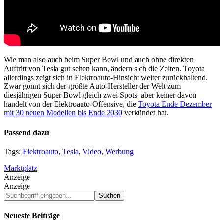
Wie man also auch beim Super Bowl und auch ohne direkten
Auftritt von Tesla gut sehen kann, ändern sich die Zeiten. Toyota
allerdings zeigt sich in Elektroauto-Hinsicht weiter zurückhaltend.
Zwar gönnt sich der größte Auto-Hersteller der Welt zum
diesjährigen Super Bowl gleich zwei Spots, aber keiner davon
handelt von der Elektroauto-Offensive, die
Toyota Ende Dezember
mit 30 neuen Modellen bis Ende 2030
verkündet hat.
Passend dazu
Tags:
Elektroauto
,
Tesla
,
Video
,
Werbung
Marktplatz
Anzeige
Anzeige
Suchbegriff
eingeben...
Neueste Beiträge